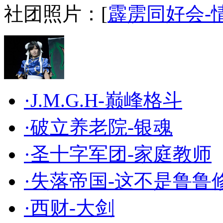
社团照片：[
霹雳同好会-
·J.M.G.H-巅峰格斗
·破立养老院-银魂
·圣十字军团-家庭教师
·失落帝国-这不是鲁鲁
·西财-大剑