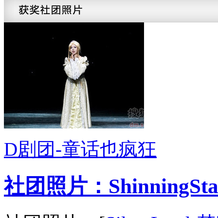
D剧团-童话也疯狂
社团照片：ShinningSt