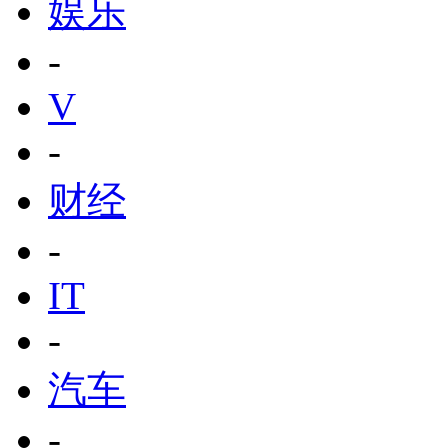
娱乐
-
V
-
财经
-
IT
-
汽车
-