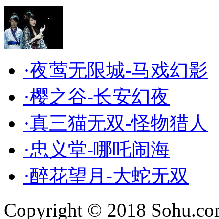
·夜莺无限城-马戏幻影
·樱之谷-长安幻夜
·真三猫无双-怪物猎人
·忠义堂-哪吒闹海
·醉花望月-大蛇无双
Copyright © 2018 Sohu.co