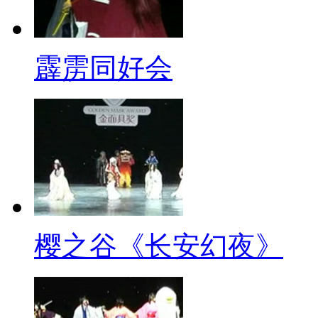
霹雳同好会
樱之谷《长安幻夜》