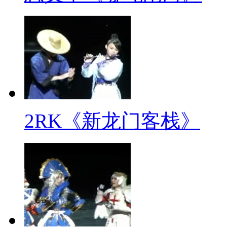
2RK《新龙门客栈》