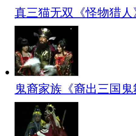
真三猫无双《怪物猎人
鬼裔家族《裔出三国鬼