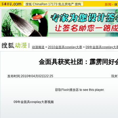
搜狐
ChinaRen
17173
焦点房地产
搜狗
新闻
-
体
动漫频道
>
2010金面具cosplay大赛
>
09年金面具cosplay
金面具获奖社团：霹雳同好
发布时间:2010年04月02日22:25
我来
获取Flash播放器
to see this player.
09年金面具cosplay大赛视频