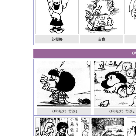
苏珊娜
吉也
《
《玛法达》节选1
《玛法达》节选2