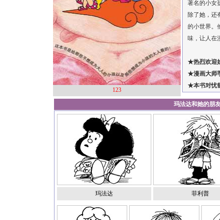
著名的小女
除了她，还
的小世界。
味，让人在漫
★热烈欢迎
★漫画大师
★本书对忧
123
玛法达和她的朋
玛法达
菲利普