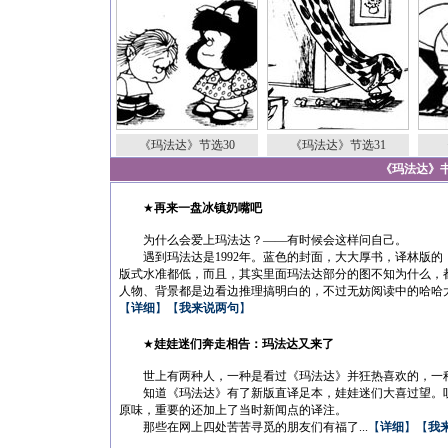
《玛法达》节选30
《玛法达》节选31
《玛法达》
★
再来一盘冰镇奶嘴吧
为什么会爱上玛法达？——有时候会这样问自己。
遇到玛法达是1992年。蓝色的封面，大大厚书，译林版的
版式水准都低，而且，其实里面玛法达部分的图不知为什么，
人物、背景都是边看边推理搞明白的，不过无妨阅读中的哈哈大
【
详细
】【
我来说两句
】
——风
★
娃娃迷们奔走相告：玛法达又来了
世上有两种人，一种是看过《玛法达》并狂热喜欢的，一
知道《玛法达》有了新版直译足本，娃娃迷们大喜过望。听
原味，重要的还加上了当时新闻点的译注。
那些在网上四处苦苦寻觅的朋友们有福了...
【
详细
】【
我
——夕