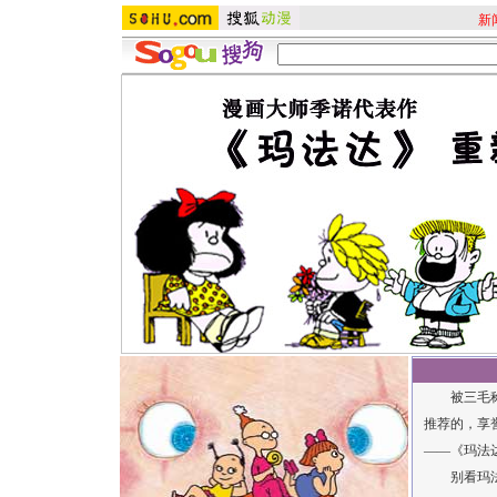
新
被三毛称之
推荐的，享
——《玛
别看玛法达