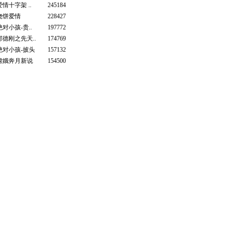
爱情十字架 ..
245184
烧饼爱情
228427
绝对小孩-贵..
197772
郭德刚之先天..
174769
绝对小孩-披头
157132
嫦娥奔月新说
154500