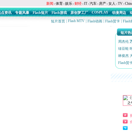
新闻
-
体育
-
娱乐
-
财经
-
IT
-
汽车
-
房产
-
女人
-
TV
-
Chin
COSPLAY
焦点资讯
专题风暴
Flash短片
Flash游戏
原创梦工厂
动漫周边
|
Flash MTV
|
|
|
短片首页
Flash动画
Flash贺卡
Fla
短片热
周杰伦
绿豆蛙
林俊杰
Flash贺