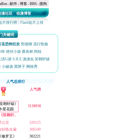
aRen
-
邮件
-
博客
-
BBS
-
搜狗
动漫社区
动漫博客
|
sh短片排行榜
Flash短片上传
门关键词
万圣恐怖狂欢
郭德纲
流行歌曲
咔咔
绝对小孩
蔡依林
阿桂
大话G游
S.H.E
涕涕虫
笑翱轩辕
卡
小破孩
黑匣子
网络秀
人气总排行
人气榜
3130938
《笑翱轩..
挤公交
320125
你好陈水扁
306549
《修罗王》
302221