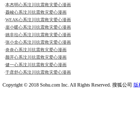
·
本杰明心系汶川抗震救灾爱心漫画
·
聂峻心系汶川抗震救灾爱心漫画
·
WEAK心系汶川抗震救灾爱心漫画
·
崖小暖心系汶川抗震救灾爱心漫画
·
姚非拉心系汶川抗震救灾爱心漫画
·
张小盒心系汶川抗震救灾爱心漫画
·
炎炎心系汶川抗震救灾爱心漫画
·
颜开心系汶川抗震救灾爱心漫画
·
健一心系汶川抗震救灾爱心漫画
·
于彦舒心系汶川抗震救灾爱心漫画
Copyright © 2018 Sohu.com Inc. All Rights Reserved. 搜狐公司
版