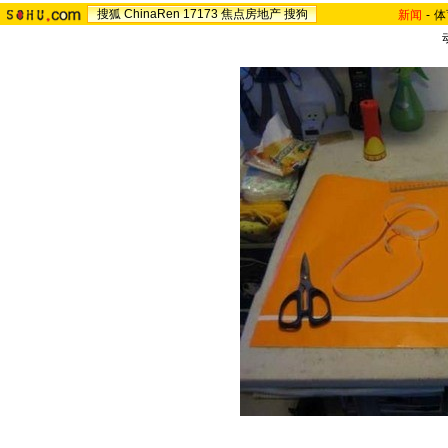
搜狐
ChinaRen
17173
焦点房地产
搜狗
新闻
-
体