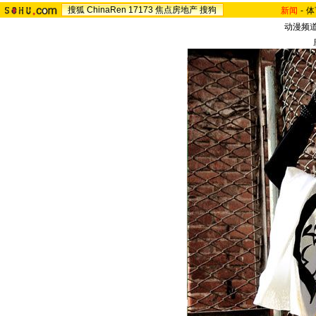
搜狐
ChinaRen
17173
焦点房地产
搜狗
新闻
-
体
动漫频