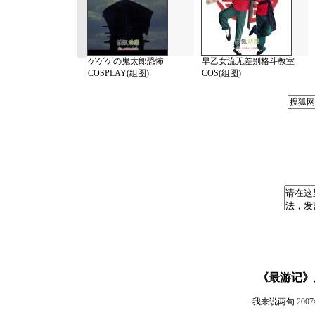
ゲゲゲの鬼太郎恐怖
早乙女流无差别格斗教室
COSPLAY(组图)
COS(组图)
《最游记》唐
我来说两句
200