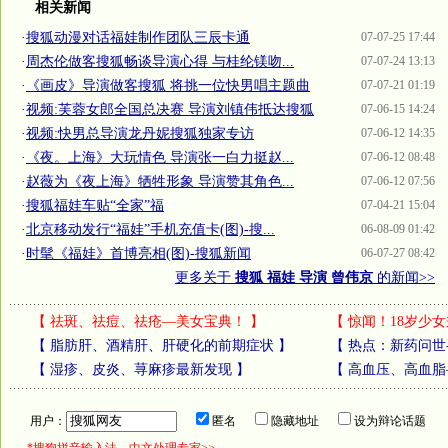
相关新闻
·
搜狐动漫对话福娃制作团队三辰卡通
07-07-25 17:44
·
周杰伦做客搜狐畅谈导演心得 与桂纶镁吻...
07-07-24 13:13
·
《画皮》导演做客搜狐 将挑一位快男唱主题曲
07-07-21 01:19
·
视频:芙蓉女郎全国总决赛 导演刘镇伟抵达搜狐
07-06-15 14:24
·
视频:快男总导演龙丹妮搜狐独家专访
07-06-12 14:35
·
《夜。上海》大玩情色 导演张一白力挺赵...
07-06-12 08:48
·
赵薇为《夜上海》牺牲形象 导演赞其角色...
07-06-12 07:56
·
搜狐福娃车贴“全家”福
07-04-21 15:04
·
北京移动发行“福娃”手机充值卡(图)-搜...
06-08-09 01:42
·
时髦《福娃》首博亮相(图)-搜狐新闻
06-07-27 08:42
更多关于
搜狐 福娃 导演 曾伟京
的新闻>>
【
祛斑、祛痘、祛疮—美女宝典！
】
【
惊闻！18岁少女
【
脂肪肝、酒精肝、肝硬化的前期症状
】
【
热点：新药问世
【
湿疹、皮炎、荨麻疹最新发现
】
【
高血压、高血脂
用户：
匿名
隐藏地址
设为辩论话题