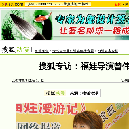
搜狐
ChinaRen
17173
焦点房地产
搜狗
新闻
-
体
动漫频道
>
卡酷全卡通动漫嘉年华专题
>
动漫名家介绍
搜狐专访：福娃导演曾
2007年07月26日15:42
[
我来
来源：搜狐动漫