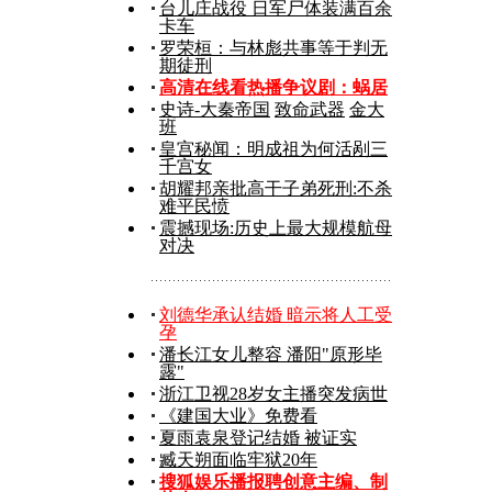
台儿庄战役 日军尸体装满百余
卡车
罗荣桓：与林彪共事等于判无
期徒刑
高清在线看热播争议剧：
蜗居
史诗-大秦帝国
致命武器
金大
班
皇宫秘闻：明成祖为何活剐三
千宫女
胡耀邦亲批高干子弟死刑:不杀
难平民愤
震撼现场:历史上最大规模航母
对决
刘德华承认结婚 暗示将人工受
孕
潘长江女儿整容 潘阳"原形毕
露"
浙江卫视28岁女主播突发病世
《建国大业》免费看
夏雨袁泉登记结婚 被证实
臧天朔面临牢狱20年
搜狐娱乐播报聘创意主编、制