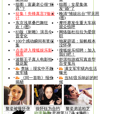
组图：富豪老公很“杯
组图：女星集体
具”？
发“婚”了
征集！先锋真言T恤设
晚清“雏妓出台”罕见照
计
(图)
东京浅草桑巴舞狂
摩托赛发生重大车祸
欢！(图)
观众惊呼
83版《射雕》演员今
网络版杜拉拉为爱辞
昔变化
职
100个感动瞬间有奖征
独家辟谣：翁帆根本
集
没怀孕
点击进入搜狐娱乐影
搜狐娱乐招聘：加入
视库
我们吧！
波斯王子真人电影拍
舒淇拍游戏写真造型
摄花絮
百变鬼马
李咏：现实中不敢
满文军牢狱内生活
发牢骚
曝光
《同一首歌》报价
当MJ音乐响起的时
揭秘
候
黎姿被曝怀孕
徐怀钰为合约
黎姿弟追柏芝
动漫新番
|
死神第317话（漫画）
两个月
出庭
出车祸