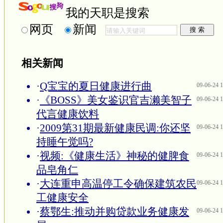
我的天职是搜索
网页
新闻
相关新闻
·
Q宝宝的夏日健康进行曲
09-06-24 1
·
《BOSS》美女鉴识官吉濑美智子
09-06-24 1
代言健康饮料
·
2009第31期最新健康民调:你还坚
09-06-24 1
持睡午觉吗?
·
视频:《健康生活》神秘的健脾食
09-06-24 1
品皂角仁
·
大连重申高温停工令确保建筑农民
09-06-24 1
工健康安全
·
蔡鄂生:推动并购贷款业务健康发
09-06-24 1