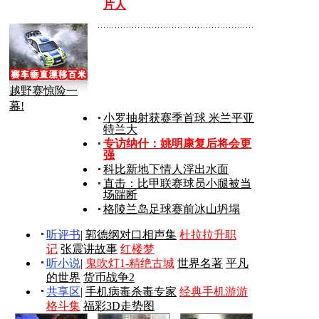
片人
越野赛惊险一
幕!
小罗抽射获赛季首球 米兰平亚
特兰大
专访纳什：姚明康复后将会更
强
科比新地下情人浮出水面
直击：比甲联赛球员小腿被当
场踹断
格陵兰岛足球赛前冰山坍塌
听评书
|
郭德纲对口相声集
杜拉拉升职
记
张震讲故事
红楼梦
听小说
|
鬼吹灯1-精绝古城
世界名著
平凡
的世界
货币战争2
共享区
|
手机病毒杀毒专家
经典手机游游
格斗集
福彩3D走势图