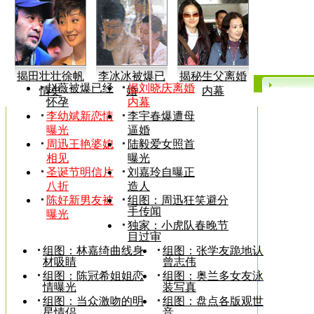
揭田壮壮徐帆
李冰冰被爆已
揭秘生父离婚
赵薇被爆已经
揭刘晓庆离婚
情史
婚
内幕
更多>
怀孕
内幕
李幼斌新恋情
李宇春爆遭母
曝光
逼婚
周迅王艳婆媳
陆毅爱女照首
相见
曝光
圣诞节明信片
刘嘉玲自曝正
八折
造人
陈好新男友被
组图：周迅狂笑避分
手传闻
曝光
独家：小虎队春晚节
目过审
组图：林嘉绮曲线身
组图：张学友跪地认
材吸睛
曾志伟
组图：陈冠希姐姐恋
组图：奥兰多女友泳
情曝光
装写真
组图：当众激吻的明
组图：盘点各版观世
星情侣
音