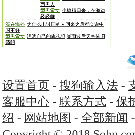
西男人
型男索女
|
小糖精归来，在海边
轻轻舞
漂在海外
|
为什么出过国的人回来之后都会说中
国不好
型男索女
|
晒晒自己的旗袍照
暴雨过后天空依旧
晴朗
设置首页
-
搜狗输入法
-
客服中心
-
联系方式
-
保
绍
-
网站地图
-
全部新闻
Copyright
©
2018 Sohu.com