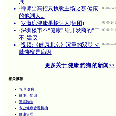
展
·
禅师出高招只执教主场比赛 健康
09-06-24 1
的他湖人...
·
罗海琼健康果岭达人(组图)
09-06-24 1
·
深圳楼市不"健康" 给开发商的"三
09-06-24 1
不"建议
·
视频:《健康北京》沉重的双腿 动
09-06-24 0
脉狭窄是病因
更多关于
健康 狗狗
的新闻>>
相关推荐
管理 健康
健康小知识
迅雷狗狗
专业健康管理机构
健康管理