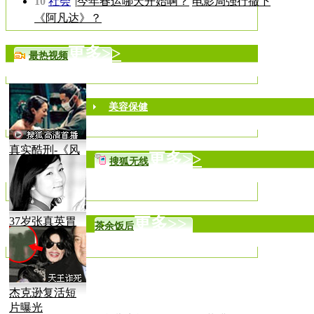
10
社会
|
今年春运哪天开始啊？
电影局强行撤下
《阿凡达》？
更多>>
最热视频
美容保健
真实酷刑-《风
更多>>
搜狐无线
声》
更多>>
37岁张真英胃
茶余饭后
癌病逝
杰克逊复活短
片曝光