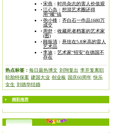
宋燕
：
时尚杂志的害人价值观
江心岛
：
想混艺术圈还得
用“嘴”搞
尧小锋
：
齐白石一作品1680万
成交
周舒
：
收藏死者档案的艺术家
(图)
顾振清
：
悬挂在5.8米高的雷人
艺术品
李迪
：
艺术家“招安”在德国不
存在
热点标签：
每日最热博文
刘翔复出
李开复离职
轮胎特保案
建国大业
创业板
国庆60周年
快乐
女生
刘德华结婚
精彩推荐
更多>>