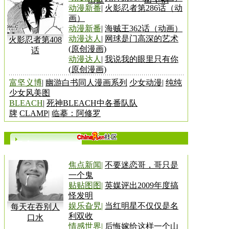
动漫新番
|
火影忍者第286话（动
画）
动漫新番
|
海贼王362话（动画）
动漫达人
|
网球是门高深的艺术
火影忍者第408
(原创漫画)
话
动漫达人
|
我说我的眼里只有你
(原创漫画)
富坚义博
|
幽游白书同人漫画系列
少女动漫
|
纯纯
少女风美图
BLEACH
|
死神BLEACH中各番队队
牌
CLAMP
|
临摹：阿修罗
更多>>
焦点新闻
|
不要迷恋哥，哥只是
一个鬼
贴贴图图
|
英媒评出2009年度搞
怪发明
娱乐旮旯
|
当红明星不仅仅是名
每天在吞别人
利双收
口水
情感世界
|
后悔嫁给这样一个山