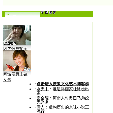
更多>>
因欠钱被拍全
裸视频
网游展最上镜
女孩
点击进入搜狐文化艺术博客群
水天中
：
谁逼得画家杜泳樵出
家
秦全耀
：
河南人对奥巴马弟媳
无兴趣
庸人
：
虚构历史的京味小说正
流行