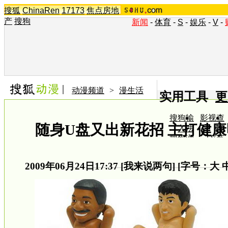
搜狐
ChinaRen
17173
焦点房地
产
搜狗
新闻
-
体育
-
S
-
娱乐
-
V
-
动漫频道
>
漫生活
实用工具
更
搜狗输
影视查
随身U盘又出新花招 主打健
入法
询
搜狗浏
TV节
览器
目单
在线音
图片欣
乐盒
赏
2009年06月24日17:37
[
我来说两句
] [字号：
大