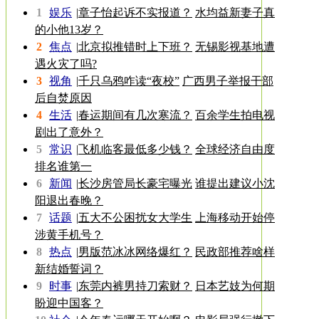
1
娱乐
|
章子怡起诉不实报道？
水均益新妻子真
的小他13岁？
2
焦点
|
北京拟推错时上下班？
无锡影视基地遭
遇火灾了吗?
3
视角
|
千只乌鸦咋读“夜校”
广西男子举报干部
后自焚原因
4
生活
|
春运期间有几次寒流？
百余学生拍电视
剧出了意外？
5
常识
|
飞机临客最低多少钱？
全球经济自由度
排名谁第一
6
新闻
|
长沙房管局长豪宅曝光
谁提出建议小沈
阳退出春晚？
7
话题
|
五大不公困扰女大学生
上海移动开始停
涉黄手机号？
8
热点
|
男版范冰冰网络爆红？
民政部推荐啥样
新结婚誓词？
9
时事
|
东莞内裤男持刀索财？
日本艺妓为何期
盼迎中国客？