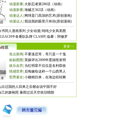
动漫新番
|
火影忍者第286话（动画）
动漫新番
|
海贼王362话（动画）
动漫达人
|
网球是门高深的艺术(原创漫画)
动漫达人
|
我说我的眼里只有你(原创漫画)
8话
白书同人漫画系列
少女动漫
|
纯纯少女风美图
LEACH中各番队队牌
CLAMP
|
临摹：阿修罗
更多>>
焦点新闻
|
不要迷恋哥，哥只是一个鬼
贴贴图图
|
英媒评出2009年度搞怪发明
娱乐旮旯
|
当红明星不仅仅是名利双收
情感世界
|
后悔嫁给这样一个山西男人
型男索女
|
小糖精归来，在海边轻轻舞
口水
么出过国的人回来之后都会说中国不好
自己的旗袍照
暴雨过后天空依旧晴朗