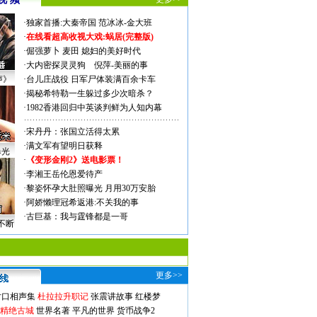
·
独家首播:大秦帝国
范冰冰-金大班
·
在线看超高收视大戏:
蜗居(完整版)
·
倔强萝卜
麦田
媳妇的美好时代
·
大内密探灵灵狗
倪萍-美丽的事
声》
·
台儿庄战役 日军尸体装满百余卡车
·
揭秘希特勒一生躲过多少次暗杀？
·
1982香港回归中英谈判鲜为人知内幕
·
宋丹丹：张国立活得太累
·
满文军有望明日获释
曝光
·
《变形金刚2》送电影票！
·
李湘王岳伦恩爱待产
·
黎姿怀孕大肚照曝光 月用30万安胎
·
阿娇懒理冠希返港:不关我的事
·
古巨基：我与霆锋都是一哥
不断
更多>>
对口相声集
杜拉拉升职记
张震讲故事
红楼梦
-精绝古城
世界名著
平凡的世界
货币战争2