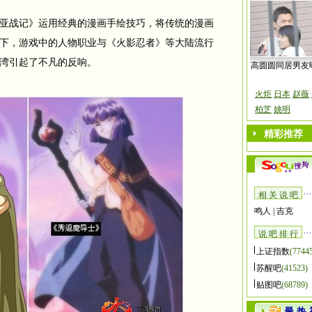
战记》运用经典的漫画手绘技巧，将传统的漫画
下，游戏中的人物职业与《火影忍者》等大陆流行
湾引起了不凡的反响。
高圆圆同居男友
火炬
日本
赵薇
柏芝
姚明
精彩推荐
相 关 说 吧
鸣人
|
吉克
说 吧 排 行
上证指数
(7744
苏醒吧
(41523)
贴图吧
(68789)
最 热 