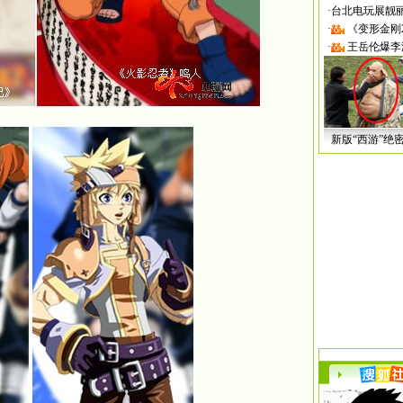
·
台北电玩展靓丽Sh
·
《变形金刚
·
王岳伦爆李
新版“西游”绝