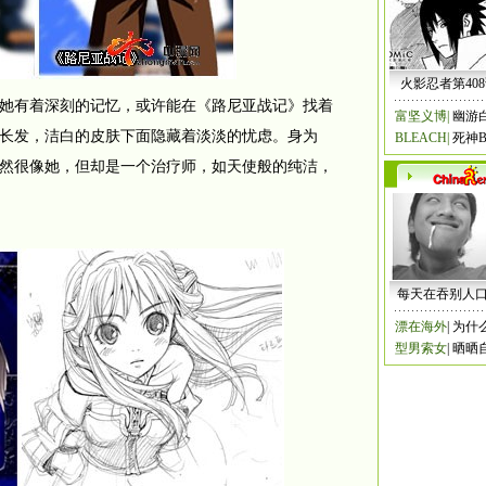
火影忍者第40
有着深刻的记忆，或许能在《路尼亚战记》找着
富坚义博
|
幽游
长发，洁白的皮肤下面隐藏着淡淡的忧虑。身为
BLEACH
|
死神B
然很像她，但却是一个治疗师，如天使般的纯洁，
每天在吞别人
漂在海外
|
为什
型男索女
|
晒晒