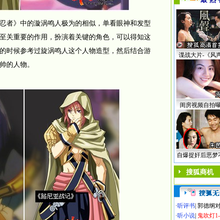
者》中的漩涡鸣人极为的相似，单看眼神和发型
至关重要的作用，扮演着关键的角色，可以得知这
的时候参考过旋涡鸣人这个人物造型，然后结合游
谍战大片-《风
帅的人物。
闺房视频自拍
自爆捉奸后恶梦
搜狐商机
·
听评书
|
郭德纲
·
听小说
|
鬼吹灯1