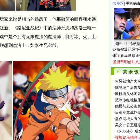
·
共享区
|
手机病
家来说是相当的熟悉了，他那微笑的面容和永远
犹新。《路尼亚战记》中的法师丹恩和杰洛士唯一
戏中是个拥有无限魔法的魔法师，能将冰、火、土
揭田壮壮徐帆
联想到杰洛士，如孪生兄弟般。
·
赵薇被爆已经怀
·
李宇春爆遭母逼
·
圣诞节明信片八
茶 余 饭
·
何炅获地产大亨
·
陈慧琳产后恢复
·
殷桃街头休闲装
·
范冰冰红地毯
·
姚晨与老公素
·
日军竟拿战俘
·
盘点网坛大腕
·
美女办公室遭
·
《Nobody》
·
搜狐娱乐招聘