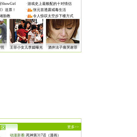
owGirl
·
游戏史上最般配的十对情侣
2》送票！
·
张元首透露戒毒生活
湘胎教
·
令人惊叹太空步下楼方式
密照
王菲小女儿李嫣曝光
酒井法子痛哭谢罪
更多>>
动漫新番
|
死神第317话（漫画）