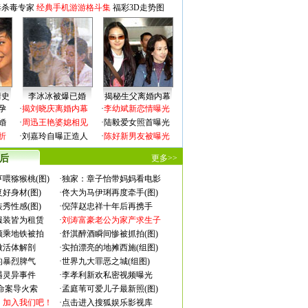
毒杀毒专家
经典手机游游格斗集
福彩3D走势图
情史
李冰冰被爆已婚
揭秘生父离婚内幕
孕
·
揭刘晓庆离婚内幕
·
李幼斌新恋情曝光
婚
·
周迅王艳婆媳相见
·
陆毅爱女照首曝光
折
·
刘嘉玲自曝正造人
·
陈好新男友被曝光
 后
更多>>
喂猕猴桃(图)
·
独家：章子怡带妈妈看电影
好身材(图)
·
佟大为马伊琍再度牵手(图)
秀性感(图)
·
倪萍赵忠祥十年后再携手
服装皆为租赁
·
刘涛富豪老公为家产求生子
颜乘地铁被拍
·
舒淇醉酒瞬间惨被抓拍(图)
做活体解剖
·
实拍漂亮的地摊西施(组图)
的暴烈脾气
·
世界九大罪恶之城(组图)
遇灵异事件
·
李孝利新欢私密视频曝光
成命案导火索
·
孟庭苇可爱儿子最新照(图)
：加入我们吧！
·
点击进入搜狐娱乐影视库