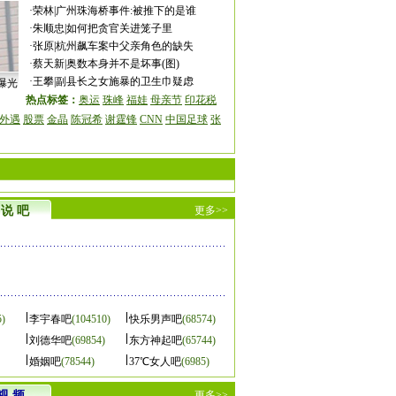
·
荣林
|
广州珠海桥事件:被推下的是谁
·
朱顺忠
|
如何把贪官关进笼子里
·
张原
|
杭州飙车案中父亲角色的缺失
·
蔡天新
|
奥数本身并不是坏事(图)
·
王攀
|
副县长之女施暴的卫生巾疑虑
曝光
热点标签：
奥运
珠峰
福娃
母亲节
印花税
外遇
股票
金晶
陈冠希
谢霆锋
CNN
中国足球
张
说 吧
更多>>
5)
李宇春吧
(104510)
快乐男声吧
(68574)
刘德华吧
(69854)
东方神起吧
(65744)
婚姻吧
(78544)
37℃女人吧
(6985)
视 频
更多>>