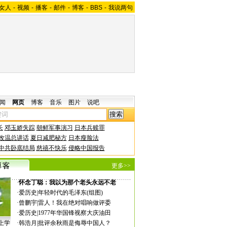
女人
-
视频
-
播客
-
邮件
-
博客
-
BBS
-
我说两句
闻
网页
博客
音乐
图片
说吧
长
邓玉娇失踪
朝鲜军事演习
日本兵赎罪
改温总讲话
夏日减肥秘方
日本瘦脸法
中共卧底结局
慈禧不快乐
侵略中国报告
更多>>
·
怀念丁聪：我以为那个老头永远不老
·
爱历史
|
年轻时代的毛泽东(组图)
·
曾鹏宇
|
雷人！我在绝对唱响做评委
·
爱历史
|
1977年华国锋视察大庆油田
上学
·
韩浩月
|
批评余秋雨是侮辱中国人？