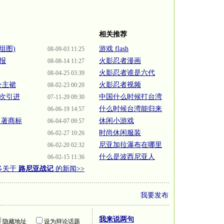
相关推荐
组图)
游戏 flash
08-09-03 11:25
报
火影忍者漫画
08-08-14 11:27
火影忍者谁是六代
08-04-25 03:39
公主裙
火影忍者视频
08-02-23 00:20
次引进
中国什么时候打台湾
07-11-29 09:30
什么时候台湾能归来
06-06-19 14:57
名著商标
休闲小游戏
06-04-07 09:57
时尚休闲服装
06-02-27 10:26
尼亚加拉瀑布在哪里
06-02-20 02:32
什么是波西尼亚人
06-02-15 11:36
多关于
路尼亚战记
的新闻>>
我要发布
我来说两句
隐藏地址
设为辩论话题