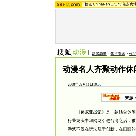
搜狐
ChinaRen
17173
焦点房
动漫频道
>
焦点资讯
>
作品
动漫名人齐聚动作休闲
2008年09月11日10:35
来源
《路尼亚战记》是一款结合休闲和R
行业龙头中华网龙引进台湾之后，被
游戏不仅在玩法属于创新，在画面的