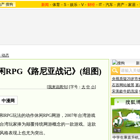
地产
搜狗
新闻
-
体育
-
S
-
娱乐
-
V
-
财经
-
IT
-
汽车
-
房产
-
家居
-
·动态
新
RPG《路尼亚战记》(组图)
央视质疑29岁市
石首网站被黑
篡
[
我来说两句
] [字号：
大
中
小
]
宋美龄牛奶洗澡
：中漫网
PG玩法的动作休闲RPG网游，2007年台湾游戏
台湾玩家捧为颠覆传统网游概念的一款游戏。这款
风格表现上也尤为突出。
中学生乘直升机