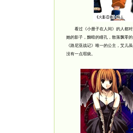
看过《小册子在人间》的人都对她
她的影子，黝暗的瞳孔，散落飘零的
《路尼亚战记》唯一的公主，艾儿虽
没有一点瑕疵。