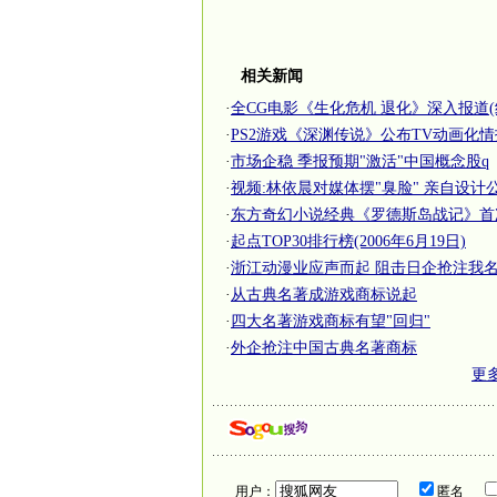
相关新闻
·
全CG电影《生化危机 退化》深入报道(
·
PS2游戏《深渊传说》公布TV动画化情
·
市场企稳 季报预期"激活"中国概念股q
·
视频:林依晨对媒体摆"臭脸" 亲自设计
·
东方奇幻小说经典《罗德斯岛战记》首
·
起点TOP30排行榜(2006年6月19日)
·
浙江动漫业应声而起 阻击日企抢注我
·
从古典名著成游戏商标说起
·
四大名著游戏商标有望"回归"
·
外企抢注中国古典名著商标
更
用户：
匿名