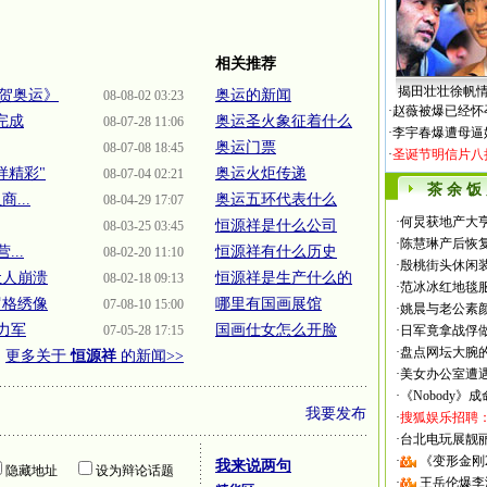
相关推荐
揭田壮壮徐帆
贺奥运》
奥运的新闻
08-08-02 03:23
·
赵薇被爆已经怀
完成
奥运圣火象征着什么
08-07-28 11:06
·
李宇春爆遭母逼
奥运门票
08-07-08 18:45
·
圣诞节明信片八
样精彩"
奥运火炬传递
08-07-04 02:21
茶 余 饭
...
奥运五环代表什么
08-04-29 17:07
·
何炅获地产大亨
恒源祥是什么公司
08-03-25 03:45
·
陈慧琳产后恢复
...
恒源祥有什么历史
08-02-20 11:10
·
殷桃街头休闲装
让人崩溃
恒源祥是生产什么的
08-02-18 09:13
·
范冰冰红地毯
罗格绣像
哪里有国画展馆
07-08-10 15:00
·
姚晨与老公素
力军
国画仕女怎么开脸
07-05-28 17:15
·
日军竟拿战俘
·
盘点网坛大腕
更多关于
恒源祥
的新闻>>
·
美女办公室遭
·
《Nobody》
我要发布
·
搜狐娱乐招聘
·
台北电玩展靓丽Sh
·
《变形金刚
我来说两句
隐藏地址
设为辩论话题
·
王岳伦爆李