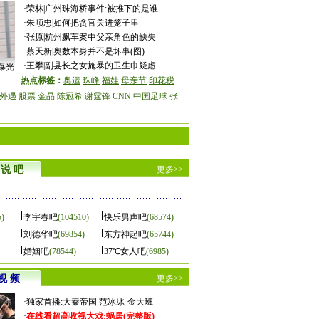
·
荣林
|
广州珠海桥事件:被推下的是谁
·
朱顺忠
|
如何把贪官关进笼子里
·
张原
|
杭州飙车案中父亲角色的缺失
·
蔡天新
|
奥数本身并不是坏事(图)
·
王攀
|
副县长之女施暴的卫生巾疑虑
曝光
热点标签：
奥运
珠峰
福娃
母亲节
印花税
外遇
股票
金晶
陈冠希
谢霆锋
CNN
中国足球
张
说 吧
更多>>
5)
李宇春吧
(104510)
快乐男声吧
(68574)
刘德华吧
(69854)
东方神起吧
(65744)
婚姻吧
(78544)
37℃女人吧
(6985)
视 频
更多>>
·
独家首播:大秦帝国
范冰冰-金大班
·
在线看超高收视大戏:
蜗居(完整版)