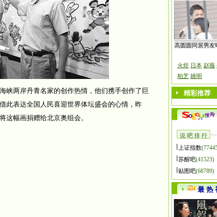
高圆圆同居男友
火炬
日本
赵薇
柏芝
姚明
海峡两岸丹青名家的创作热情，他们携手创作了巨
精彩推荐
借此表达全国人民喜迎世界体坛盛会的心情，昨
将这幅画捐赠给北京奥组会。
说 吧 排 行
上证指数
(7744
苏醒吧
(41523)
贴图吧
(68789)
最 热 