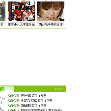
密照
王菲小女儿李嫣曝光
酒井法子痛哭谢罪
更多>>
动漫新番
|
死神第317话（漫画）
动漫新番
|
火影忍者第286话（动画）
动漫新番
|
海贼王362话（动画）
动漫达人
|
网球是门高深的艺术(原创漫画)