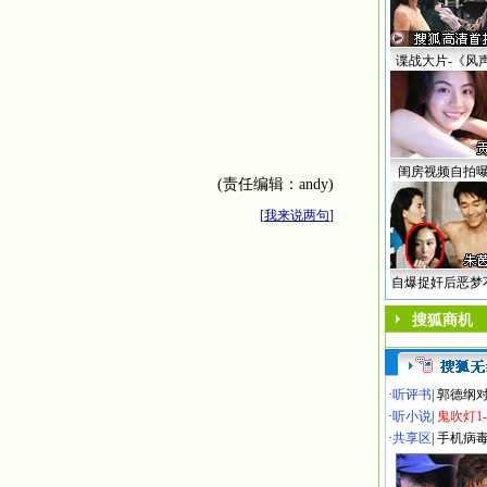
谍战大片-《风
闺房视频自拍
(责任编辑：andy)
[
我来说两句
]
自爆捉奸后恶梦
搜狐商机
·
听评书
|
郭德纲
·
听小说
|
鬼吹灯1
·
共享区
|
手机病