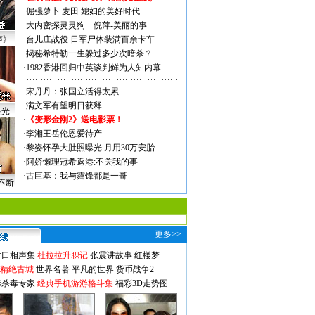
·
倔强萝卜
麦田
媳妇的美好时代
·
大内密探灵灵狗
倪萍-美丽的事
声》
·
台儿庄战役 日军尸体装满百余卡车
·
揭秘希特勒一生躲过多少次暗杀？
·
1982香港回归中英谈判鲜为人知内幕
·
宋丹丹：张国立活得太累
·
满文军有望明日获释
曝光
·
《变形金刚2》送电影票！
·
李湘王岳伦恩爱待产
·
黎姿怀孕大肚照曝光 月用30万安胎
·
阿娇懒理冠希返港:不关我的事
·
古巨基：我与霆锋都是一哥
不断
更多>>
对口相声集
杜拉拉升职记
张震讲故事
红楼梦
-精绝古城
世界名著
平凡的世界
货币战争2
毒杀毒专家
经典手机游游格斗集
福彩3D走势图