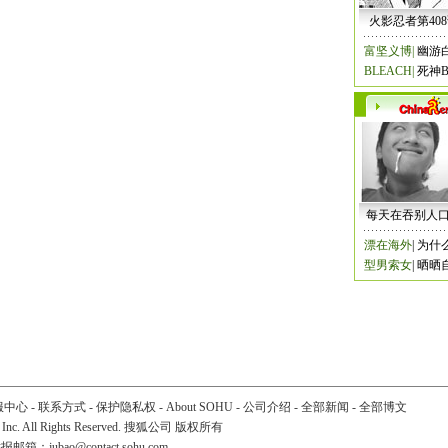
火影忍者第40
富坚义博
|
幽游
BLEACH
|
死神B
每天在吞别人
漂在海外
|
为什
型男索女
|
晒晒
服中心
-
联系方式
-
保护隐私权
-
About SOHU
-
公司介绍
-
全部新闻
-
全部博文
 Inc. All Rights Reserved. 搜狐公司
版权所有
举报邮箱：
jubao@contact.sohu.com