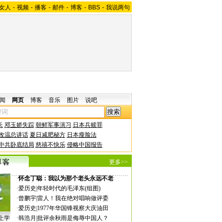
女人
-
视频
-
播客
-
邮件
-
博客
-
BBS
-
我说两句
闻
网页
博客
音乐
图片
说吧
长
邓玉娇失踪
朝鲜军事演习
日本兵赎罪
改温总讲话
夏日减肥秘方
日本瘦脸法
中共卧底结局
慈禧不快乐
侵略中国报告
更多>>
·
怀念丁聪：我以为那个老头永远不老
·
爱历史
|
年轻时代的毛泽东(组图)
·
曾鹏宇
|
雷人！我在绝对唱响做评委
·
爱历史
|
1977年华国锋视察大庆油田
上学
·
韩浩月
|
批评余秋雨是侮辱中国人？