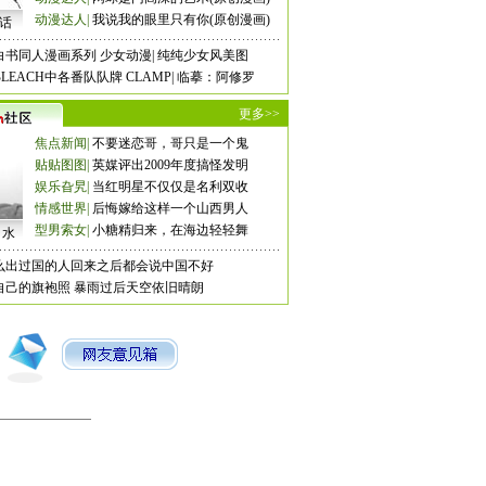
动漫达人
|
我说我的眼里只有你(原创漫画)
8话
白书同人漫画系列
少女动漫
|
纯纯少女风美图
LEACH中各番队队牌
CLAMP
|
临摹：阿修罗
更多>>
焦点新闻
|
不要迷恋哥，哥只是一个鬼
贴贴图图
|
英媒评出2009年度搞怪发明
娱乐旮旯
|
当红明星不仅仅是名利双收
情感世界
|
后悔嫁给这样一个山西男人
型男索女
|
小糖精归来，在海边轻轻舞
口水
么出过国的人回来之后都会说中国不好
自己的旗袍照
暴雨过后天空依旧晴朗