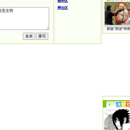
精华区
辩论区
新版“西游”绝