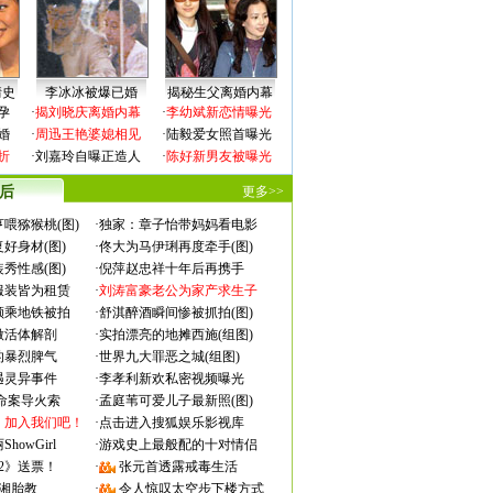
情史
李冰冰被爆已婚
揭秘生父离婚内幕
孕
·
揭刘晓庆离婚内幕
·
李幼斌新恋情曝光
婚
·
周迅王艳婆媳相见
·
陆毅爱女照首曝光
折
·
刘嘉玲自曝正造人
·
陈好新男友被曝光
 后
更多>>
喂猕猴桃(图)
·
独家：章子怡带妈妈看电影
好身材(图)
·
佟大为马伊琍再度牵手(图)
秀性感(图)
·
倪萍赵忠祥十年后再携手
服装皆为租赁
·
刘涛富豪老公为家产求生子
颜乘地铁被拍
·
舒淇醉酒瞬间惨被抓拍(图)
做活体解剖
·
实拍漂亮的地摊西施(组图)
的暴烈脾气
·
世界九大罪恶之城(组图)
遇灵异事件
·
李孝利新欢私密视频曝光
成命案导火索
·
孟庭苇可爱儿子最新照(图)
：加入我们吧！
·
点击进入搜狐娱乐影视库
owGirl
·
游戏史上最般配的十对情侣
2》送票！
·
张元首透露戒毒生活
湘胎教
·
令人惊叹太空步下楼方式