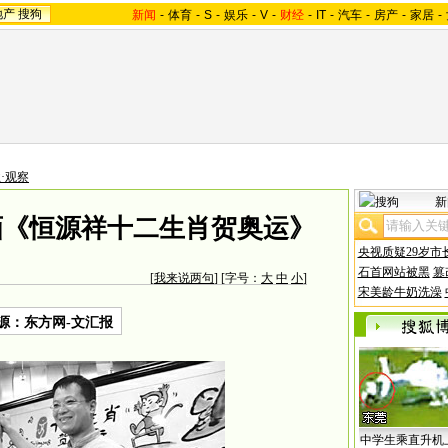
地产
搜狗
新闻
-
体育
-
S
-
娱乐
-
V
-
财经
-
IT
-
汽车
-
房产
-
家居
-
·观察
新
画《恒源祥十二生肖贺奥运》
央视质疑29岁市
石首网站被黑
篡
[
我来说两句
] [字号：
大
中
小
]
宋美龄牛奶洗澡
源：东方网-文汇报
中学生乘直升机