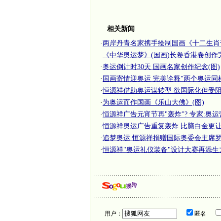
相关新闻
·
两岸丹青名家携手绘制国画《十二生肖
·
《中华奥运梦》(国画)长卷香港卷创作
·
奥运倒计时30天 国画名家创作纪念(图)
·
国画寄情迎奥运 完美诠释"两个奥运同
·
恒源祥借助奥运谋转型 欲国际化但受阻商
·
为奥运而作国画《乐山大佛》(图)
·
恒源祥广告元宵节再"轰炸"? 专家:奥运营
·
恒源祥奥运广告重复轰炸 比脑白金更
·
追梦奥运 恒源祥捐赠国际奥委会主席
·
恒源祥"奥运礼仪装备"设计大赛再添生
用户：
匿名