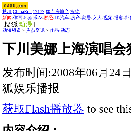
搜狐
ChinaRen
17173
焦点房地产
搜狗
新闻
-
体育
-
S
-
娱乐
-
V
-
财经
-
IT
-
汽车
-
房产
-
家居
-
女人
-
视频
-
播客
-
邮
动漫频道
>
焦点资讯
>
作品·动态
下川美娜上海演唱会
发布时间:2008年06月24日1
狐娱乐播报
获取Flash播放器
to see thi
内容介绍：