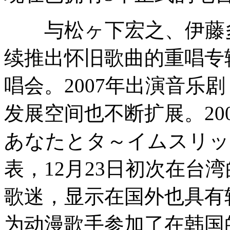
与松ヶ下宏之、伊藤多贺
续推出怀旧歌曲的重唱专
唱会。2007年出演音乐剧「
发展空间也不断扩展。2007
あなたとタ～イムスリッ
表，12月23日初次在台
歌迷，显示在国外也具有较
为动漫歌手参加了在韩国