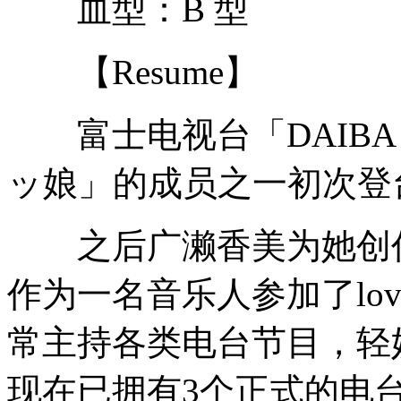
血型：B 型
【Resume】
富士电视台「DAIBA
ッ娘」的成员之一初次登
之后广濑香美为她创作
作为一名音乐人参加了lov
常主持各类电台节目，轻
现在已拥有3个正式的电