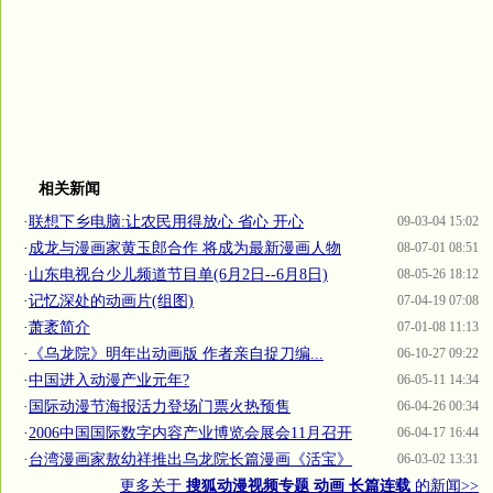
相关新闻
·
联想下乡电脑:让农民用得放心 省心 开心
09-03-04 15:02
·
成龙与漫画家黄玉郎合作 将成为最新漫画人物
08-07-01 08:51
·
山东电视台少儿频道节目单(6月2日--6月8日)
08-05-26 18:12
·
记忆深处的动画片(组图)
07-04-19 07:08
·
萧袤简介
07-01-08 11:13
·
《乌龙院》明年出动画版 作者亲自捉刀编...
06-10-27 09:22
·
中国进入动漫产业元年?
06-05-11 14:34
·
国际动漫节海报活力登场门票火热预售
06-04-26 00:34
·
2006中国国际数字内容产业博览会展会11月召开
06-04-17 16:44
·
台湾漫画家敖幼祥推出乌龙院长篇漫画《活宝》
06-03-02 13:31
更多关于
搜狐动漫视频专题 动画 长篇连载
的新闻>>