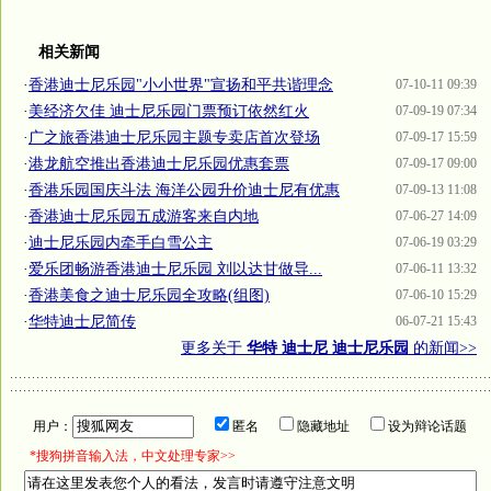
相关新闻
·
香港迪士尼乐园"小小世界"宣扬和平共谐理念
07-10-11 09:39
·
美经济欠佳 迪士尼乐园门票预订依然红火
07-09-19 07:34
·
广之旅香港迪士尼乐园主题专卖店首次登场
07-09-17 15:59
·
港龙航空推出香港迪士尼乐园优惠套票
07-09-17 09:00
·
香港乐园国庆斗法 海洋公园升价迪士尼有优惠
07-09-13 11:08
·
香港迪士尼乐园五成游客来自内地
07-06-27 14:09
·
迪士尼乐园内牵手白雪公主
07-06-19 03:29
·
爱乐团畅游香港迪士尼乐园 刘以达甘做导...
07-06-11 13:32
·
香港美食之迪士尼乐园全攻略(组图)
07-06-10 15:29
·
华特迪士尼简传
06-07-21 15:43
更多关于
华特 迪士尼 迪士尼乐园
的新闻>>
用户：
匿名
隐藏地址
设为辩论话题
*搜狗拼音输入法，中文处理专家>>