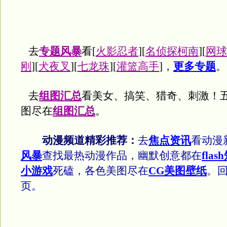
去
专题风暴
看[
火影忍者
][
名侦探柯南
][
网球
刚
][
犬夜叉
][
七龙珠
][
灌篮高手
]，
更多专题
。
去
组图汇总
看美女、搞笑、猎奇、刺激！
图尽在
组图汇总
。
动漫频道精彩推荐：
去
焦点资讯
看动漫
风暴
查找最热动漫作品，幽默创意都在
flas
小游戏
死磕，各色美图尽在
CG美图壁纸
。
页。