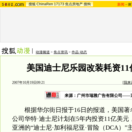
搜狐
ChinaRen
17173
焦点房地产
搜狗
新闻
-
体
动漫频道
>
焦点资讯
>
作品·动态
美国迪士尼乐园改装耗资11
2007年10月19日09:21
[
我来
来源：广州市瑞雅广告有限公司——
根据华尔街日报于16日的报道，美国著
公司华特·迪士尼计划在5年内投资11亿美元
亚洲的“迪士尼·加利福尼亚·冒险（DCA）”