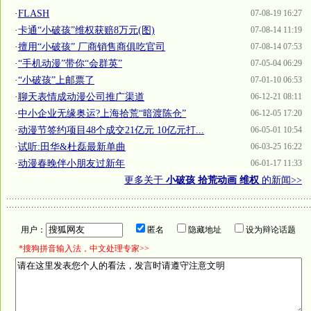
·
FLASH
07-08-19 16:27
·
卡通“小破孩”维权获赔8万元(图)
07-08-14 11:19
·
擅用“小破孩” 厂商销售商俱吃官司
07-08-14 07:53
·
“手机动漫”带你“会群英”
07-05-04 06:29
·
“小破孩”上邮票了
07-01-10 06:53
·
聊天表情成动漫公司推广渠道
06-12-21 08:11
·
中小企业无缘奥运?上海拾荒“暗渡陈仓”
06-12-05 17:20
·
动漫节签约项目48个成交21亿元 10亿元打...
06-05-01 10:54
·
试听:田华&杜磊最新单曲
06-03-25 16:22
·
动漫春晚伴小朋友过新年
06-01-17 11:33
更多关于
小破孩 拾荒动画 维权
的新闻>>
用户：
匿名
隐藏地址
设为辩论话题
*搜狗拼音输入法，中文处理专家>>