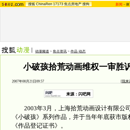
搜狐
ChinaRen
17173
焦点房地产
搜狗
新闻
-
体
动漫频道
>
焦点资讯
>
作品·动态
小破孩拾荒动画维权一审胜诉
2007年08月21日09:57
[
我来
来源：闪吧网
2003年3月，上海拾荒动画设计有限公
《小破孩》系列作品，并于当年年底获市版
《作品登记证书》。