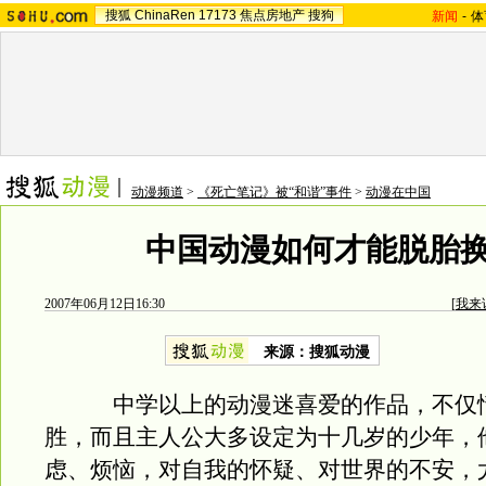
搜狐
ChinaRen
17173
焦点房地产
搜狗
新闻
-
体
动漫频道
>
《死亡笔记》被“和谐”事件
>
动漫在中国
中国动漫如何才能脱胎
2007年06月12日16:30
[
我来
来源：搜狐动漫
中学以上的动漫迷喜爱的作品，不仅
胜，而且主人公大多设定为十几岁的少年，
虑、烦恼，对自我的怀疑、对世界的不安，