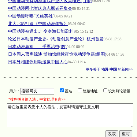
·
中国推动扶持动漫游戏产业的政策概述(目录)
06-09 12:30
·
中国动漫网七岁庆典志愿者召集令
06-05 14:31
·
中国动漫呼唤“民族英雄”
06-05 09:21
·
北大北影打造《中国动漫年报》
06-01 00:42
·
中国动漫被逼出走 变身海归能盈利?
05-15 12:12
·
论述日本动漫产业史-《动漫创意产业论》杭州首发
05-08 17:35
·
日本动漫鼻祖——手冢治虫(图)
04-09 00:02
·
日本周末票房综述 博物馆继续夜惊魂动漫争霸(组图)
04-06 14:36
·
日本外相建议用动漫赢中国人心
04-30 11:14
更多关于
动漫 中国
的新闻>>
用户：
匿名
隐藏地址
设为辩论话题
*搜狗拼音输入法，中文处理专家>>