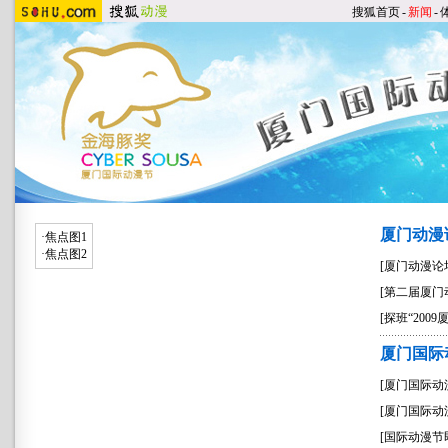
搜狐首页
-
新闻
-
厦门动漫
·
焦点图1
·
焦点图2
[
厦门动漫论
[
第二届厦门
[
探班“200
厦门国际
[
厦门国际动漫
[
厦门国际动
[
国际动漫节