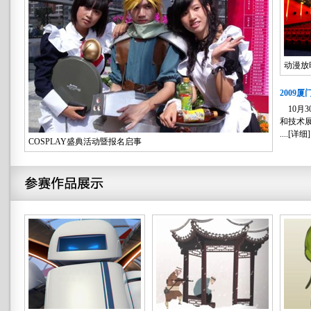
动漫放
2009
10月3
和技术展示
....[
详细
]
COSPLAY盛典活动暨报名启事