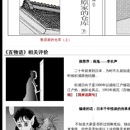
数原家的仓库（上）
推荐序：画鬼——李长声
二十年前来到日本，为时不久就知道了
时候杉浦跟他结婚...
杉浦日向子是1980年以描绘江户烟花巷
江户热，她际会风云。1993年画完《百
细
】【
我来说两句
】
编者的话：日本千年怪谈的传承
不知道大家是否听过招唤笔仙、钱仙、碟
来鬼怪。但您是否知道以上这些降灵术都