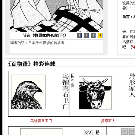
诡异的
异》”..
前言：
和杉
会。在
节选《数原家的仓库(下)》
1
2
3
4
巷的居
拈酒杯
编者的话：日本千年怪谈的传承者
吧...【
鸟铺喜又卫门
异形家人