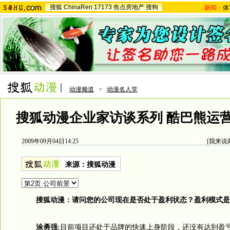
搜狐
ChinaRen
17173
焦点房地产
搜狗
新闻
-
体
动漫频道
>
动漫名人堂
搜狐动漫企业家访谈系列 酷巴熊运
2009年09月04日14:25
[
我来说
来源：
搜狐动漫
搜狐动漫：请问您的公司现在是否处于盈利状态？盈利模式是
涂勇强:
目前项目还处于品牌的快速上身阶段，还没有达到盈