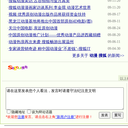
·
搜狐动漫采访:古谷彻彻与金月真美
09-11-20
·
搜狐动漫漫画家访谈系列:李金孺 动漫艺术世界
09-11-20
·
视频:优秀原创动漫出版作品将获得资金扶持
09-09-17
·
黑龙江动漫基地将推出中国首部原创4D电影(图)
09-09-11
·
关注中国电影,亲近原创动漫
09-08-24
·
中国原创动漫推广计划——优秀动漫产品进西藏捐赠
09-08-20
·
动漫热浪再次来袭 搜狐畅游出展温州
09-06-11
·
专家谈营销奇迹 称中国动漫业"不差钱"-搜狐IT
09-04-30
更多关于
动漫 搜狐
的新闻>>
以上
隐藏地址
设为辩论话题
*欢迎您
注册
发言。请点击右上角
“新用户注册”
进行注册！