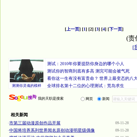
[
上一页
] [
1
] [2] [
3
] [
4
] [
下一页
]
(责
[
测试：2010年你要提防你身边的哪个小人
测试你的智商到底有多高 测完可能会被气死
看你这一生有没有富贵命？
世界上最变态的八
测测你灵魂的模样
全球排名第十二位的心理测试：荒岛求生
我的天职是搜索
网页
新闻
相关新闻
·
市第三届动漫原创作品开展
09-11-28
·
中国将培养系列世界闻名原创动漫明星级偶像
09-11-28