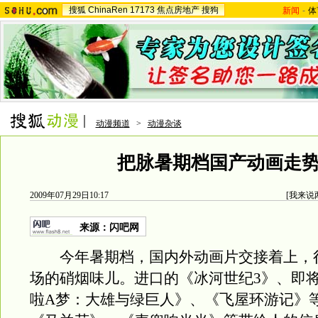
搜狐
ChinaRen
17173
焦点房地产
搜狗
新闻
-
体
动漫频道
>
动漫杂谈
把脉暑期档国产动画走
2009年07月29日10:17
[
我来说
来源：
闪吧网
今年暑期档，国内外动画片交接着上，
场的硝烟味儿。进口的《冰河世纪3》、即
啦A梦：大雄与绿巨人》、《飞屋环游记》