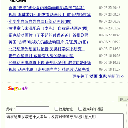
相关新闻
·
香港"麦兜"成今夏内地动画电影票房 "黑马"
09-07-25 20:43
·
视频:李威带领小朋友看动画片 目前无结婚打算
09-07-23 09:27
·
小学生自编自导自绘13部动画片(图)
09-07-23 06:39
·
黄渤童心未泯配音《麦兜》 自称是动画迷(图)
09-07-23 01:52
·
福克斯动画片《了不起的狐狸爸爸》首批剧照
09-07-22 10:45
·
英国"古稀"电视机仍能放动画片 见证历史(图)
09-07-21 06:22
·
北乃纪伊为动画片配音 另类好学买书研究...
09-07-17 14:58
·
麦兜众星捧月 成最有人缘的动画明星
09-07-16 10:53
·
经典动画电影将上映 麦兜比哈利-波特有观众缘
09-06-19 10:32
·
视频:动画电影《麦兜响当当》精彩片花抢先看
09-06-18 11:27
更多关于
动画 麦兜
的新闻>>
以上
昵称：
隐藏地址
设为辩论话题