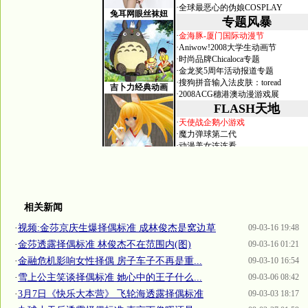
相关新闻
·
视频:金莎京庆生爆择偶标准 成林俊杰是窝边草
09-03-16 19:48
·
金莎透露择偶标准 林俊杰不在范围内(图)
09-03-16 01:21
·
金融危机影响女性择偶 房子车子不再是重...
09-03-10 16:54
·
雪上公主笑谈择偶标准 她心中的王子什么...
09-03-06 08:42
·
3月7日《快乐大本营》 飞轮海透露择偶标准
09-03-03 18:17