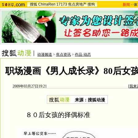
搜狐
ChinaRen
17173
焦点房地产
搜狗
新闻
-
体
动漫频道
>
焦点资讯
>
作品·动态
职场漫画《男人成长录》80后女
2009年03月27日19:21
[
我来
来源：搜狐动漫
８０后女孩的择偶标准