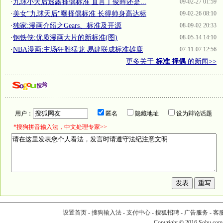
·
九球小天后透露择偶标准 直言丁俊晖还是...
09-02-27 01:59
·
美女"九球天后"曝择偶标准 长得帅身高达标
09-02-26 08:10
·
独家:漫画介绍之Gears、标准及开源
08-09-02 20:33
·
钢铁侠:优质漫画大片的新标准(图)
08-05-14 14:10
·
NBA漫画:主场狂胜猛龙 易建联成标准雄鹿
07-11-07 12:56
更多关于
标准 择偶
的新闻>>
用户：
匿名
隐藏地址
设为辩论话题
*搜狗拼音输入法，中文处理专家>>
设置首页
-
搜狗输入法
-
支付中心
-
搜狐招聘
-
广告服务
-
客
Copyright
©
2016 Sohu.com