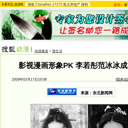
搜狐
ChinaRen
17173
焦点房地产
搜狗
新闻
-
体
动漫频道
>
漫生活
影视漫画形象PK 李若彤范冰冰成
2009年03月17日10:08
[
我来说
来源：东北新闻网