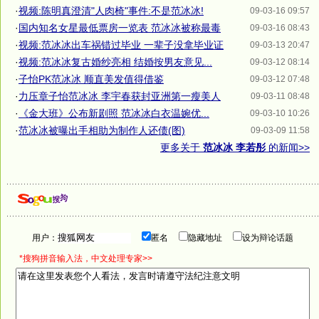
·
视频:陈明真澄清"人肉椅"事件:不是范冰冰!
09-03-16 09:57
·
国内知名女星最低票房一览表 范冰冰被称最毒
09-03-16 08:43
·
视频:范冰冰出车祸错过毕业 一辈子没拿毕业证
09-03-13 20:47
·
视频:范冰冰复古婚纱亮相 结婚按男友意见...
09-03-12 08:14
·
子怡PK范冰冰 顺直美发值得借鉴
09-03-12 07:48
·
力压章子怡范冰冰 李宇春获封亚洲第一瘦美人
09-03-11 08:48
·
《金大班》公布新剧照 范冰冰白衣温婉优...
09-03-10 10:26
·
范冰冰被曝出手相助为制作人还债(图)
09-03-09 11:58
更多关于
范冰冰 李若彤
的新闻>>
用户：
匿名
隐藏地址
设为辩论话题
*搜狗拼音输入法，中文处理专家>>