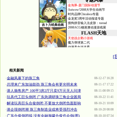
[
相关新闻
·
金融风暴下的珠三角
08-12-17 16:28
·
总理来广东加油鼓劲 珠三角会有更光明未来
08-11-17 17:22
·
港人抛售房产 100平3房2厅只卖9万元无人问津
08-11-08 09:15
·
玩具代工巨头倒闭 广东急调研珠三角企业困局
08-10-22 11:41
·
解读玩具巨头合俊倒闭 不要放大倒闭负面影响
08-10-21 10:09
·
港企现倒闭潮 珠三角制造业或将受强烈冲击
08-10-20 08:08
·
广东合俊倒闭续:没有金融海啸合俊也会倒(图)
08-10-18 07:54