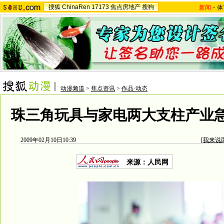
搜狐
ChinaRen
17173
焦点房地产
搜狗
新闻
-
体
动漫频道
>
焦点资讯
>
作品·动态
珠三角玩具与家电两大支柱产业急
2009年02月10日10:39
[
我来说
来源：人民网