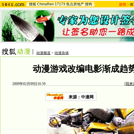
搜狐
ChinaRen
17173
焦点房地产
搜狗
新闻
-
体
动漫频道
>
动漫杂谈
动漫游戏改编电影渐成趋势
2009年02月09日16:59
[
我来
来源：中漫网