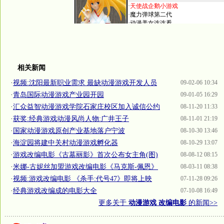
相关新闻
·
视频:沈阳最新职业需求 最缺动漫游戏开发人员
09-02-06 10:34
·
青岛国际动漫游戏产业园开园
09-01-05 16:29
·
汇众益智动漫游戏学院石家庄校区加入诚信公约
08-11-20 11:33
·
获奖:经典游戏动漫风尚人物:广井王子
08-11-01 21:19
·
国家动漫游戏原创产业基地落户宁波
08-10-30 13:46
·
海淀园将建中关村动漫游戏孵化器
08-10-29 13:07
·
游戏改编电影《古墓丽影》首次公布女主角(图)
08-08-12 08:15
·
米娜-古妮丝加盟游戏改编电影《马克斯-佩恩》
08-03-11 08:38
·
视频:游戏改编电影 《杀手:代号47》即将上映
07-11-28 09:26
·
经典游戏改编成的电影大全
07-10-08 16:49
更多关于
动漫游戏 改编电影
的新闻>>