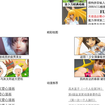
精彩组图
游戏里的俊男美女
超萌！少女偶像银
羊与灰太郎超大壁纸
肌肉发达的春丽 健
动漫推荐
灾爱心漫画
高木直子《一个人住第5年》
爱心漫画
第4届金龙奖动漫参赛作品
灾爱心漫画
《第一次一个人旅行》