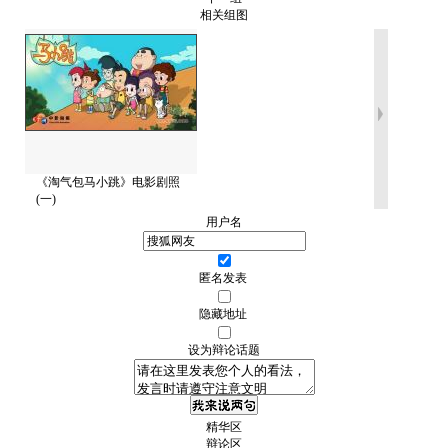
相关组图
《淘气包马小跳》电影剧照
(一)
用户名
匿名发表
隐藏地址
设为辩论话题
精华区
辩论区