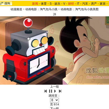
地产
搜狗
新闻
-
体育
-
S
-
娱乐
-
V
-
财经
-
IT
-
汽车
-
房产
-
家居
-
动漫频道
>
动画电影：淘气包马小跳
>
动画电影：淘气包马小跳美图
28
上一组
跳转至：
页
8/14
下一组