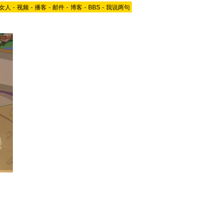
女人
-
视频
-
播客
-
邮件
-
博客
-
BBS
-
我说两句