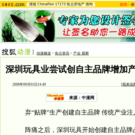
搜狐
ChinaRen
17173
焦点房地产
搜狗
新闻
-
体
动漫频道
>
焦点资讯
>
产业·观察
深圳玩具业尝试创自主品牌增加
2008年09月01日14:49
[
我来说
来源：中漫网
弃“贴牌”生产创建自主品牌 传统产业注
阵痛之后，深圳玩具开始创建自主品牌