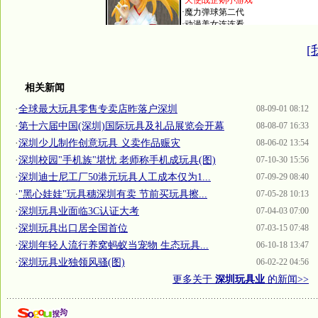
[
相关新闻
·
全球最大玩具零售专卖店昨落户深圳
08-09-01 08:12
·
第十六届中国(深圳)国际玩具及礼品展览会开幕
08-08-07 16:33
·
深圳少儿制作创意玩具 义卖作品赈灾
08-06-02 13:54
·
深圳校园"手机族"堪忧 老师称手机成玩具(图)
07-10-30 15:56
·
深圳迪士尼工厂50港元玩具人工成本仅为1...
07-09-29 08:40
·
"黑心娃娃"玩具穗深圳有卖 节前买玩具擦...
07-05-28 10:13
·
深圳玩具业面临3C认证大考
07-04-03 07:00
·
深圳玩具出口居全国首位
07-03-15 07:48
·
深圳年轻人流行养窝蚂蚁当宠物 生态玩具...
06-10-18 13:47
·
深圳玩具业独领风骚(图)
06-02-22 04:56
更多关于
深圳玩具业
的新闻>>