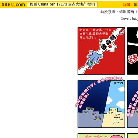
搜狐
ChinaRen
17173
焦点房地产
搜狗
新闻
-
体
动漫频道
>
靖瑶漫画《lo
《love，