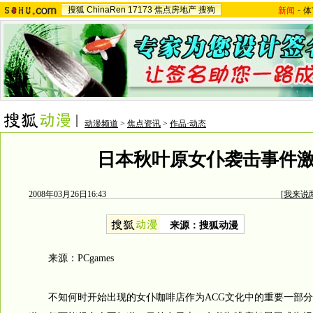
搜狐
ChinaRen
17173
焦点房地产
搜狗
新闻
-
体
动漫频道
>
焦点资讯
>
作品·动态
日本秋叶原女仆袭击事件
2008年03月26日16:43
[
我来说
来源：搜狐动漫
来源：PCgames
不知何时开始出现的女仆咖啡店作为ACG文化中的重要一部分