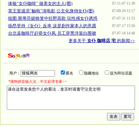
·
体验"女仆咖啡" 做美女的主人(图)
07-11-07 11:39
·
英王室成员"触电"演电影 公主化身俏女仆(图)
07-09-29 12:17
·
组图:斯蒂芬妮铁笼中狂野高歌 玩性感女仆诱惑
07-07-31 11:55
·
徐昂坚持《女仆》反串 这是剧作家本人的意愿
07-07-17 15:56
·
台北县咖啡厅赶搭女仆风 员工穿黑洋装白围裙
07-07-16 14:48
更多关于
女仆 咖啡店 宅
的新闻>>
用户：
匿名
隐藏地址
设为辩论话题
*搜狗拼音输入法，中文处理专家>>