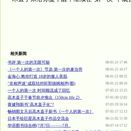
相关新闻
·
书评:第一次的无限可能
08-01-21 17:46
·
《一个人的第一次》节选:第一次的麦当劳
08-01-21 16:17
·
金海心:教你打造 18岁的傲人美肌
08-01-21 08:32
·
"非相声迷"成双结对听郭德纲相声(图)
08-01-21 08:10
·
一个人的第一次 时间顺流成了回忆
07-05-21 15:25
·
高木直子于春节前夕推出《150cm life 2》
07-01-30 12:02
·
黄健翔新书"高木直子化"?
07-01-19 16:14
·
畅销图文天后高木直子新书《一个人的第一次》
07-01-17 12:13
·
日本手绘巨星高木直子作品交流会
06-11-02 11:30
·
华语图书综合榜(7月7日———7月..
06-07-14 17:12