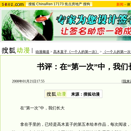
搜狐
ChinaRen
17173
焦点房地产
搜狗
新闻
-
体
动漫频道
>
高木直子《一个人的第一次》
>
《一个人的第一次
书评：在“第一次”中，我们
2008年01月21日17:55
[
我来
来源：搜狐动漫
在“第一次”中，我们长大
拿在手里的，已经是高木直子的第五本绘本作品，每次阅读，