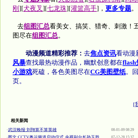
刚
][
犬夜叉
][
七龙珠
][
灌篮高手
]，
更多专题
。
去
组图汇总
看美女、搞笑、猎奇、刺激！
图尽在
组图汇总
。
动漫频道精彩推荐：
去
焦点资讯
看动漫
风暴
查找最热动漫作品，幽默创意都在
flas
小游戏
死磕，各色美图尽在
CG美图壁纸
。
页。
[
相关新闻
·
武汉晚报:刘翔算不算英雄
08-01-09 08:29
·
图文:CCTV奥运频道启动仪式 央视副台长孙玉胜
07-12-28 15:37