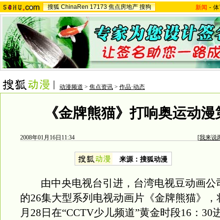
搜狐
ChinaRen
17173
焦点房地产
搜狗
新闻
-
体
动漫频道
>
焦点资讯
>
作品·动态
《金牌熊猫》打响奥运动漫
2008年01月16日11:34
[
我来说
来源：搜狐动漫
由中央电视台引进，台湾电视豆动画公
的26集大型系列电视动画片《金牌熊猫》，将于
月28日在“CCTV少儿频道”黄金时段16：3