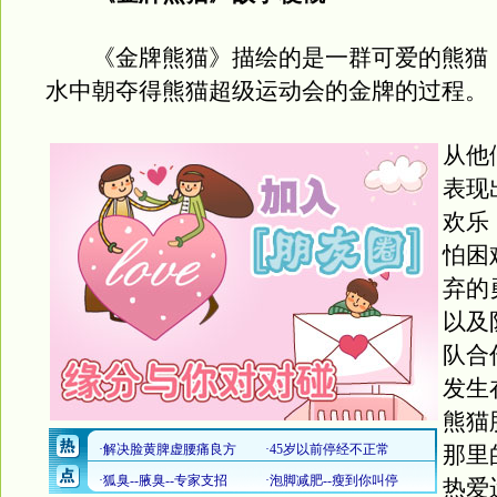
《金牌熊猫》描绘的是一群可爱的熊猫
水中朝夺得熊猫超级运动会的金牌的过程。
从他
表现
欢乐
怕困
弃的
以及
队合
发生
熊猫
那里
热爱