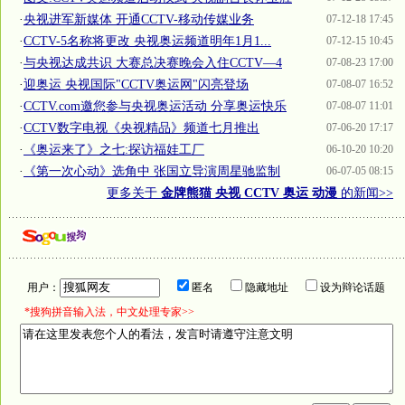
·
央视进军新媒体 开通CCTV-移动传媒业务
07-12-18 17:45
·
CCTV-5名称将更改 央视奥运频道明年1月1...
07-12-15 10:45
·
与央视达成共识 大赛总决赛晚会入住CCTV—4
07-08-23 17:00
·
迎奥运 央视国际"CCTV奥运网"闪亮登场
07-08-07 16:52
·
CCTV.com邀您参与央视奥运活动 分享奥运快乐
07-08-07 11:01
·
CCTV数字电视《央视精品》频道七月推出
07-06-20 17:17
·
《奥运来了》之七:探访福娃工厂
06-10-20 10:20
·
《第一次心动》选角中 张国立导演周星驰监制
06-07-05 08:15
更多关于
金牌熊猫 央视 CCTV 奥运 动漫
的新闻>>
用户：
匿名
隐藏地址
设为辩论话题
*搜狗拼音输入法，中文处理专家>>