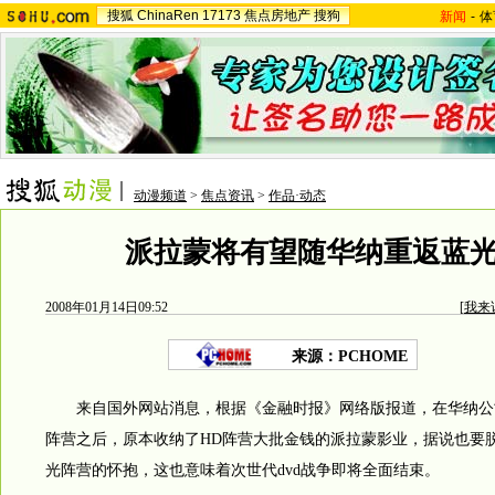
搜狐
ChinaRen
17173
焦点房地产
搜狗
新闻
-
体
动漫频道
>
焦点资讯
>
作品·动态
派拉蒙将有望随华纳重返蓝
2008年01月14日09:52
[
我来
来源：PCHOME
来自国外网站消息，根据《金融时报》网络版报道，在华纳公
阵营之后，原本收纳了HD阵营大批金钱的派拉蒙影业，据说也要
光阵营的怀抱，这也意味着次世代dvd战争即将全面结束。