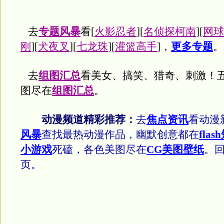
去
专题风暴
看[
火影忍者
][
名侦探柯南
][
网球
刚
][
犬夜叉
][
七龙珠
][
灌篮高手
]，
更多专题
。
去
组图汇总
看美女、搞笑、猎奇、刺激！
图尽在
组图汇总
。
动漫频道精彩推荐：
去
焦点资讯
看动漫
风暴
查找最热动漫作品，幽默创意都在
flas
小游戏
死磕，各色美图尽在
CG美图壁纸
。
页。