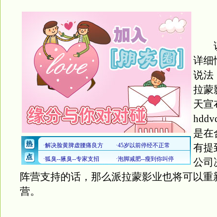
该
详细
说法
拉蒙
天宣
hdd
是在
有提
公司
阵营支持的话，那么派拉蒙影业也将可以重
营。