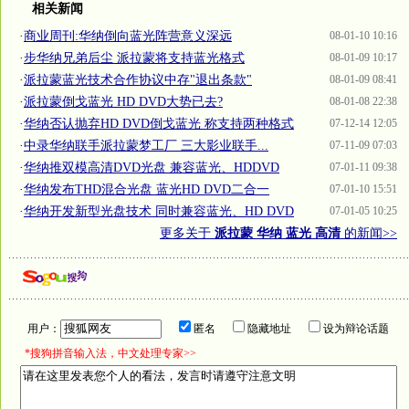
相关新闻
·
商业周刊:华纳倒向蓝光阵营意义深远
08-01-10 10:16
·
步华纳兄弟后尘 派拉蒙将支持蓝光格式
08-01-09 10:17
·
派拉蒙蓝光技术合作协议中存"退出条款"
08-01-09 08:41
·
派拉蒙倒戈蓝光 HD DVD大势已去?
08-01-08 22:38
·
华纳否认抛弃HD DVD倒戈蓝光 称支持两种格式
07-12-14 12:05
·
中录华纳联手派拉蒙梦工厂 三大影业联手...
07-11-09 07:03
·
华纳推双模高清DVD光盘 兼容蓝光、HDDVD
07-01-11 09:38
·
华纳发布THD混合光盘 蓝光HD DVD二合一
07-01-10 15:51
·
华纳开发新型光盘技术 同时兼容蓝光、HD DVD
07-01-05 10:25
更多关于
派拉蒙 华纳 蓝光 高清
的新闻>>
用户：
匿名
隐藏地址
设为辩论话题
*搜狗拼音输入法，中文处理专家>>