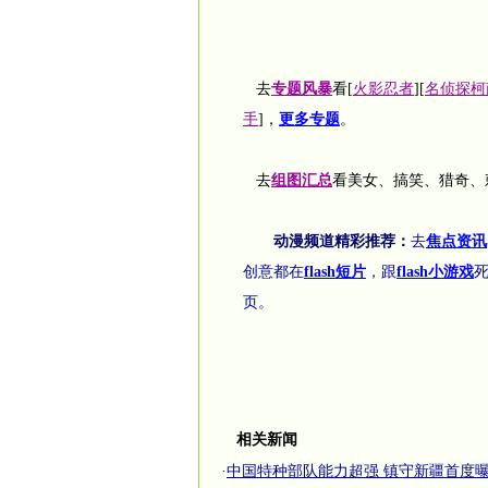
去
专题风暴
看[
火影忍者
][
名侦探柯
手
]，
更多专题
。
去
组图汇总
看美女、搞笑、猎奇、
动漫频道精彩推荐：
去
焦点资讯
创意都在
flash短片
，跟
flash小游戏
页。
相关新闻
·
中国特种部队能力超强 镇守新疆首度曝