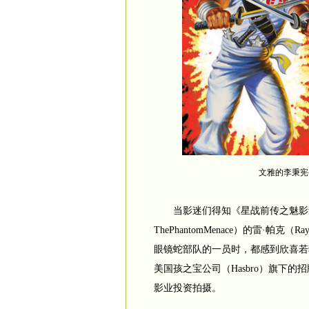
文雅的李秉宪
当影迷们得知《星战前传之魅影危机》（Star
ThePhantomMenace）的雷·帕克
眼镜蛇部队的一员时，都感到欣喜若
美国孩之宝公司（Hasbro）旗下
影业投资拍摄。