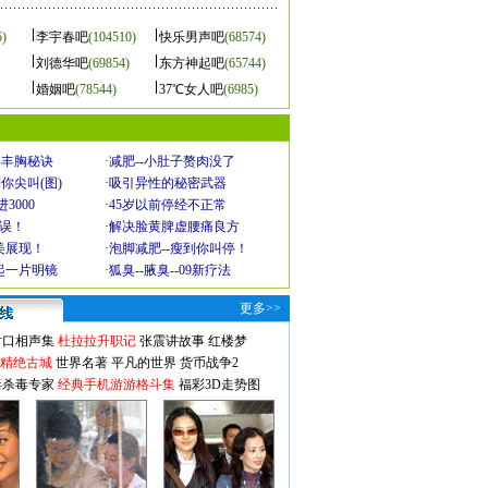
5)
李宇春吧
(104510)
快乐男声吧
(68574)
刘德华吧
(69854)
东方神起吧
(65744)
婚姻吧
(78544)
37℃女人吧
(6985)
爆丰胸秘诀
·
减肥--小肚子赘肉没了
你尖叫(图)
·
吸引异性的秘密武器
3000
·
45岁以前停经不正常
不误！
·
解决脸黄脾虚腰痛良方
美展现！
·
泡脚减肥--瘦到你叫停！
起一片明镜
·
狐臭--腋臭--09新疗法
更多>>
对口相声集
杜拉拉升职记
张震讲故事
红楼梦
-精绝古城
世界名著
平凡的世界
货币战争2
毒杀毒专家
经典手机游游格斗集
福彩3D走势图