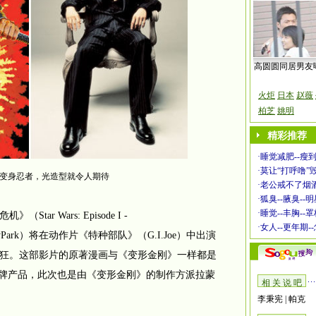
高圆圆同居男友
火炬
日本
赵薇
柏芝
姚明
精彩推荐
·
睡觉减肥--瘦到
·
莫让“打呼噜”
变身忍者，光造型就令人期待
·
老公戒不了烟酒
·
狐臭--腋臭--
·
睡觉--丰胸--
 Wars: Episode I -
·
女人--更年期-
（RayPark）将在动作片《特种部队》（G.I.Joe）中出演
狂。这部影片的原著漫画与《变形金刚》一样都是
的招牌产品，此次也是由《变形金刚》的制作方派拉蒙
相 关 说 吧
李秉宪
|
帕克