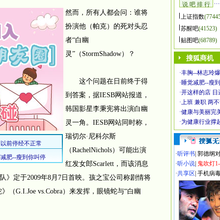
说 吧 排 行
然而，所有人都会问：谁将
上证指数
(7744
扮演他（帕克）的死对头忍
苏醒吧
(41523)
者“白幽
贴图吧
(68789)
灵”（StormShadow）？
搜狐商机
·
丰胸--林志玲
这个问题在日前终于得
·
睡觉减肥--瘦到
·
开这样的店 日进
到答案，据IESB网站报道，
·
上班 兼职 两
韩国影星李秉宪将出演白幽
·
健康与美丽完
·
为健康行业撑
灵一角。IESB网站同时称，
瑞切尔·尼科尔斯
（RachelNichols）可能出演
·
听评书
|
郭德纲
红发女郎Scarlett，而该消息
·
听小说
|
鬼吹灯1
·
共享区
|
手机病
》定于2009年8月7日首映。孩之宝公司称剧情将
（G.I.Joe vs.Cobra）来发挥，眼镜蛇与“白幽