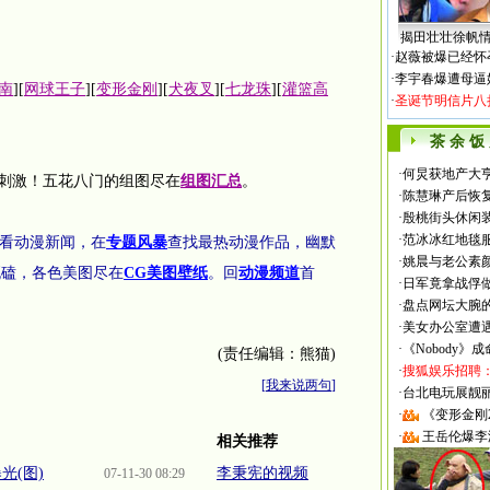
揭田壮壮徐帆
·
赵薇被爆已经怀
·
李宇春爆遭母逼
南
][
网球王子
][
变形金刚
][
犬夜叉
][
七龙珠
][
灌篮高
·
圣诞节明信片八
茶 余 饭
·
何炅获地产大亨
刺激！五花八门的组图尽在
组图汇总
。
·
陈慧琳产后恢复
·
殷桃街头休闲装
·
范冰冰红地毯
看动漫新闻，在
专题风暴
查找最热动漫作品，幽默
·
姚晨与老公素
死磕，各色美图尽在
CG美图壁纸
。回
动漫频道
首
·
日军竟拿战俘
·
盘点网坛大腕
·
美女办公室遭
·
《Nobody》
(责任编辑：熊猫)
·
搜狐娱乐招聘
[
我来说两句
]
·
台北电玩展靓丽Sh
·
《变形金刚
·
王岳伦爆李
相关推荐
光(图)
李秉宪的视频
07-11-30 08:29