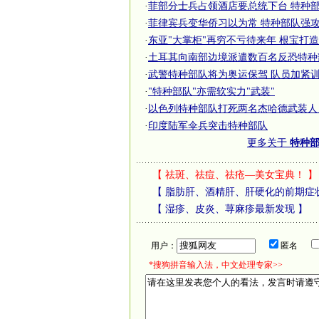
·
菲部分士兵占领酒店要总统下台 特种部队
·
菲律宾兵变华侨习以为常 特种部队强攻平
·
东亚"大掌柜"再穷不亏待来年 根宝打造特
·
土耳其向南部边境派遣数百名反恐特种部
·
武警特种部队将为奥运保驾 队员加紧训练
·
"特种部队"亦需软实力"武装"
·
以色列特种部队打死两名杰哈德武装人
·
印度陆军伞兵突击特种部队
更多关于
特种部
【
祛斑、祛痘、祛疮—美女宝典！
】
【
脂肪肝、酒精肝、肝硬化的前期症
【
湿疹、皮炎、荨麻疹最新发现
】
用户：
匿名
*搜狗拼音输入法，中文处理专家>>