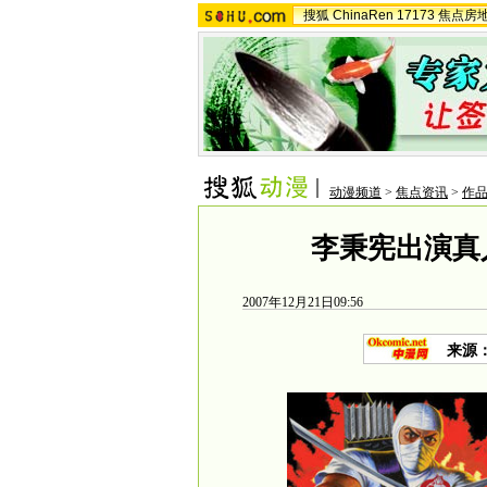
搜狐
ChinaRen
17173
焦点房
动漫频道
>
焦点资讯
>
作品
李秉宪出演真
2007年12月21日09:56
来源