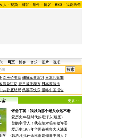
女人
-
视频
-
播客
-
邮件
-
博客
-
BBS
-
我说两句
闻
网页
博客
音乐
图片
说吧
长
邓玉娇失踪
朝鲜军事演习
日本兵赎罪
改温总讲话
夏日减肥秘方
日本瘦脸法
中共卧底结局
慈禧不快乐
侵略中国报告
更多>>
·
怀念丁聪：我以为那个老头永远不老
·
爱历史
|
年轻时代的毛泽东(组图)
·
曾鹏宇
|
雷人！我在绝对唱响做评委
·
爱历史
|
1977年华国锋视察大庆油田
上学
·
韩浩月
|
批评余秋雨是侮辱中国人？