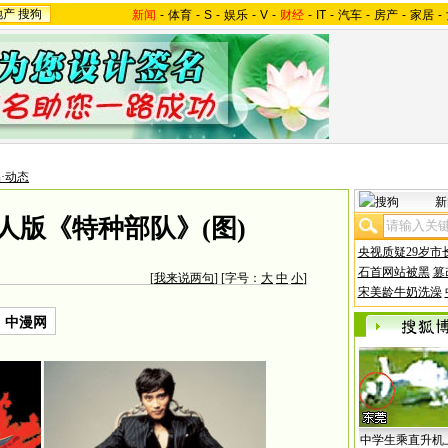
地产
搜狗
新闻
-
体育
-
S
-
娱乐
-
V
-
财经
-
IT
-
汽车
-
房产
-
家居
-
·动态
新
人版《特种部队》(图)
央视质疑29岁市
石首网站被黑
篡
[
我来说两句
] [字号：
大
中
小
]
宋美龄牛奶洗澡
：中漫网
中学生乘直升机