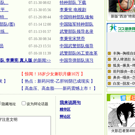
...
特种部队 下载
07-11-30 08:02
...
李秉宪 电视剧
07-11-30 05:56
新版“西游”绝
...
中国特种部队缅甸
07-11-26 09:44
队(图)
中国陆军特种部队
07-11-14 12:00
...
武警部队领导名录
07-11-13 01:57
李秉宪宋慧乔
07-10-30 08:34
员
中国武警部队领导
07-10-23 15:51
武警部队06工资改革
07-10-18 11:39
队 李秉宪 真人版
的新闻>>
中国导弹部队演习
【
惊闻！18岁少女兼职月赚10万
】
状
】
【
热点：新药问世-乙肝转阴已成现实
】
【
高血压、高血脂——新药震憾上市！
】
我来说两句
隐藏地址
设为辩论话题
精华区
辩论区
火影忍者第40