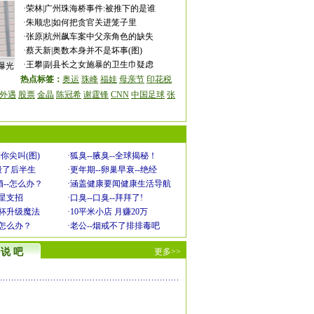
·
荣林
|
广州珠海桥事件:被推下的是谁
·
朱顺忠
|
如何把贪官关进笼子里
·
张原
|
杭州飙车案中父亲角色的缺失
·
蔡天新
|
奥数本身并不是坏事(图)
·
王攀
|
副县长之女施暴的卫生巾疑虑
曝光
热点标签：
奥运
珠峰
福娃
母亲节
印花税
外遇
股票
金晶
陈冠希
谢霆锋
CNN
中国足球
张
你尖叫(图)
·
狐臭--腋臭--全球揭秘！
毁了后半生
·
更年期--卵巢早衰--绝经
--怎么办？
·
涵盖健康要闻健康生活导航
明星支招
·
口臭--口臭--拜拜了!
罩杯升级魔法
·
10平米小店 月赚20万
-怎么办？
·
老公--烟戒不了排排毒吧
说 吧
更多>>