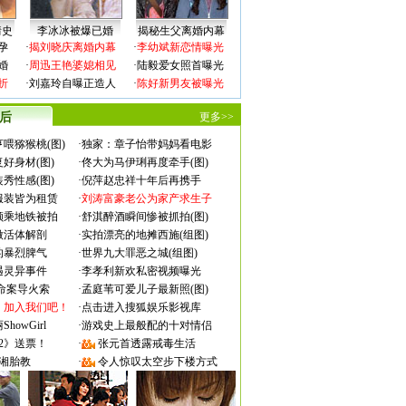
情史
李冰冰被爆已婚
揭秘生父离婚内幕
孕
·
揭刘晓庆离婚内幕
·
李幼斌新恋情曝光
婚
·
周迅王艳婆媳相见
·
陆毅爱女照首曝光
折
·
刘嘉玲自曝正造人
·
陈好新男友被曝光
 后
更多>>
喂猕猴桃(图)
·
独家：章子怡带妈妈看电影
好身材(图)
·
佟大为马伊琍再度牵手(图)
秀性感(图)
·
倪萍赵忠祥十年后再携手
服装皆为租赁
·
刘涛富豪老公为家产求生子
颜乘地铁被拍
·
舒淇醉酒瞬间惨被抓拍(图)
做活体解剖
·
实拍漂亮的地摊西施(组图)
的暴烈脾气
·
世界九大罪恶之城(组图)
遇灵异事件
·
李孝利新欢私密视频曝光
成命案导火索
·
孟庭苇可爱儿子最新照(图)
：加入我们吧！
·
点击进入搜狐娱乐影视库
owGirl
·
游戏史上最般配的十对情侣
2》送票！
·
张元首透露戒毒生活
湘胎教
·
令人惊叹太空步下楼方式