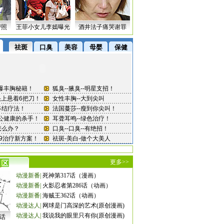
密照
王菲小女儿李嫣曝光
酒井法子痛哭谢罪
更多>>
动漫新番
|
死神第317话（漫画）
动漫新番
|
火影忍者第286话（动画）
动漫新番
|
海贼王362话（动画）
动漫达人
|
网球是门高深的艺术(原创漫画)
动漫达人
|
我说我的眼里只有你(原创漫画)
8话