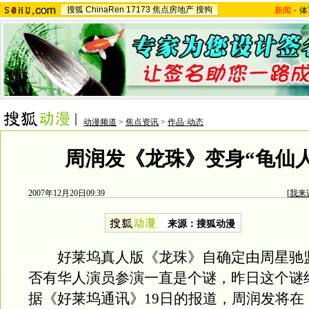
搜狐
ChinaRen
17173
焦点房地产
搜狗
新闻
-
体
动漫频道
>
焦点资讯
>
作品·动态
周润发《龙珠》变身“龟仙人”
2007年12月20日09:39
[
我来
来源：搜狐动漫
好莱坞真人版《龙珠》自确定由周星驰
否有华人演员参演一直是个谜，昨日这个谜
据《好莱坞通讯》19日的报道，周润发将在