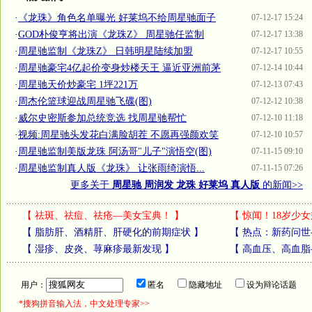
·
《龙珠》角色名单曝光 好莱坞不给周星驰面子
07-12-17 15:24
·
GOD朴俊亨将出演《龙珠Z》 周星驰任监制
07-12-17 13:38
·
周星驰监制《龙珠Z》 日韩明星陆续加盟
07-12-17 10:55
·
周星驰豪宅4亿起价变身炒楼天王 逼近亚洲前茅
07-12-14 10:44
·
周星驰天价炒豪宅 1坪221万
07-12-13 07:43
·
周杰伦篮球迎战周星驰飞碟(图)
07-12-12 10:38
·
威尔史密斯参加总统竞选 找周星驰帮忙
07-12-10 11:18
·
视频:周星驰头发花白满脸胡茬 不愿再强颜欢笑
07-12-10 10:57
·
周星驰监制美版龙珠 阿汤哥"儿子"演悟空(图)
07-11-15 09:10
·
周星驰监制真人版《龙珠》 让张雨绮演悟...
07-11-15 07:26
更多关于
周星驰 周润发 龙珠 好莱坞 真人版
的新闻>>
【
祛斑、祛痘、祛疮—美女宝典！
】
【
惊闻！18岁少女
【
脂肪肝、酒精肝、肝硬化的前期症状
】
【
热点：新药问世
【
湿疹、皮炎、荨麻疹最新发现
】
【
高血压、高血脂
用户：
匿名
隐藏地址
设为辩论话题
*搜狗拼音输入法，中文处理专家>>