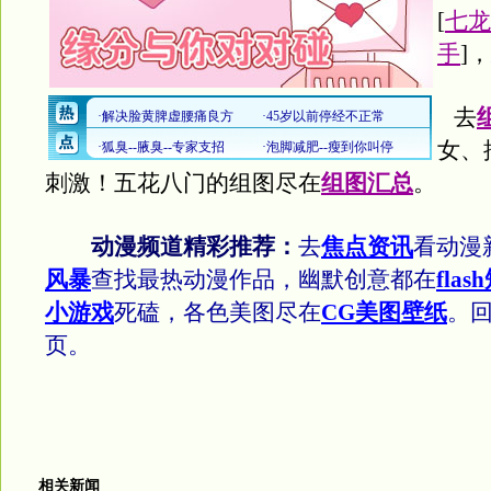
[
七龙
手
]，
去
女、
刺激！五花八门的组图尽在
组图汇总
。
动漫频道精彩推荐：
去
焦点资讯
看动漫
风暴
查找最热动漫作品，幽默创意都在
flas
小游戏
死磕，各色美图尽在
CG美图壁纸
。
页。
相关新闻