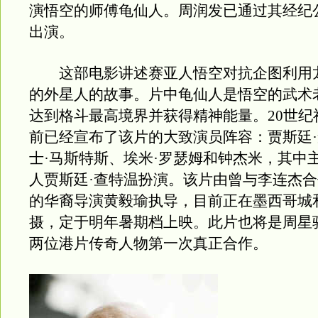
演悟空的师傅龟仙人。周润发已通过其经纪公
出演。
这部电影讲述赛亚人悟空对抗企图利用
的外星人的故事。片中龟仙人是悟空的武术
达到格斗最高境界并获得精神能量。20世纪
前已经宣布了该片的大致演员阵容：贾斯廷
士·马斯特斯、埃米·罗瑟姆和钟杰米，其中
人贾斯廷·查特温扮演。该片由曾与李连杰
的华裔导演黄毅瑜执导，目前正在墨西哥城
摄，定于明年暑期档上映。此片也将是周星
两位港片传奇人物第一次真正合作。