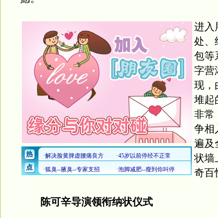
进入
处、
包等
字营
现，
堆起
非常
争相
遍及
状墙
奇百
陈可辛导演领衔纳状仪式