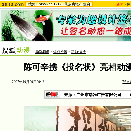
搜狐
ChinaRen
17173
焦点房地产
搜狗
新闻
-
体
动漫频道
>
焦点资讯
>
活动·展会
陈可辛携《投名状》亮相动漫
2007年10月09日09:16
[
我来
来源：广州市瑞雅广告有限公司——