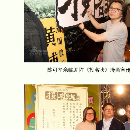
陈可辛亲临助阵《投名状》漫画宣