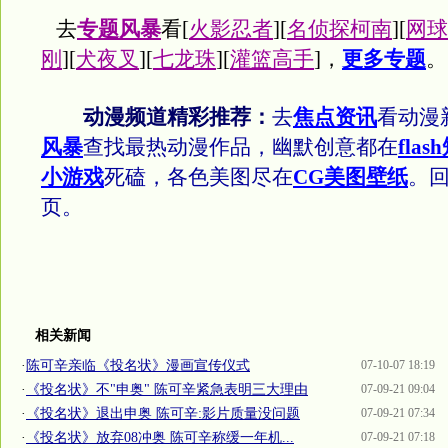
去
专题风暴
看[
火影忍者
][
名侦探柯南
][
网球
刚
][
犬夜叉
][
七龙珠
][
灌篮高手
]，
更多专题
。
动漫频道精彩推荐：
去
焦点资讯
看动漫
风暴
查找最热动漫作品，幽默创意都在
flas
小游戏
死磕，各色美图尽在
CG美图壁纸
。
页。
相关新闻
·
陈可辛亲临《投名状》漫画宣传仪式
07-10-07 18:19
·
《投名状》不"申奥" 陈可辛紧急表明三大理由
07-09-21 09:04
·
《投名状》退出申奥 陈可辛:影片质量没问题
07-09-21 07:34
·
《投名状》放弃08冲奥 陈可辛称缓一年机...
07-09-21 07:18