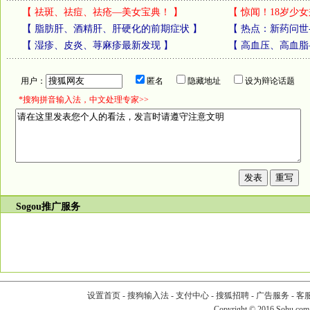
【
祛斑、祛痘、祛疮—美女宝典！
】
【
惊闻！18岁少女
【
脂肪肝、酒精肝、肝硬化的前期症状
】
【
热点：新药问世
【
湿疹、皮炎、荨麻疹最新发现
】
【
高血压、高血脂
用户：
匿名
隐藏地址
设为辩论话题
*搜狗拼音输入法，中文处理专家>>
Sogou推广服务
设置首页
-
搜狗输入法
-
支付中心
-
搜狐招聘
-
广告服务
-
客
Copyright
©
2016 Sohu.com