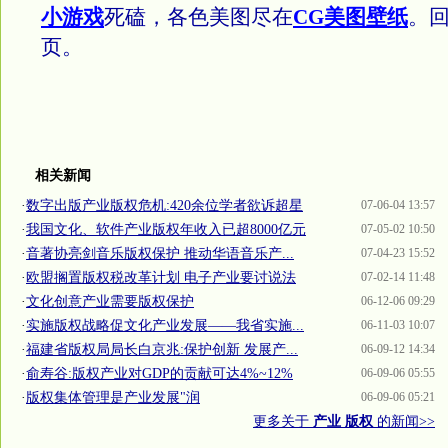
小游戏
死磕，各色美图尽在
CG美图壁纸
。
页。
相关新闻
·
数字出版产业版权危机:420余位学者欲诉超星
07-06-04 13:57
·
我国文化、软件产业版权年收入已超8000亿元
07-05-02 10:50
·
音著协亮剑音乐版权保护 推动华语音乐产...
07-04-23 15:52
·
欧盟搁置版权税改革计划 电子产业要讨说法
07-02-14 11:48
·
文化创意产业需要版权保护
06-12-06 09:29
·
实施版权战略促文化产业发展——我省实施...
06-11-03 10:07
·
福建省版权局局长白京兆:保护创新 发展产...
06-09-12 14:34
·
俞寿谷:版权产业对GDP的贡献可达4%~12%
06-09-06 05:55
·
版权集体管理是产业发展"润
06-09-06 05:21
更多关于
产业 版权
的新闻>>