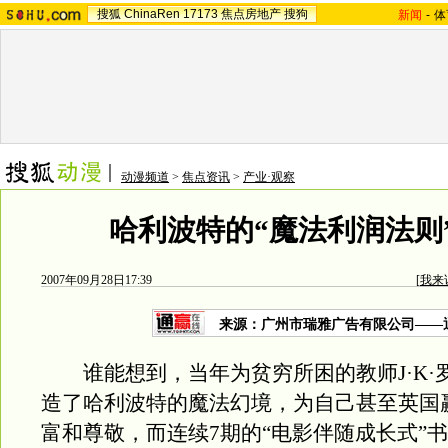
搜狐
ChinaRen
17173
焦点房地产
搜狗
新闻
-
体
动漫频道
>
焦点资讯
>
产业·观察
哈利波特的“魔法利润法则”
2007年09月28日17:39
[
我来
来源：广州市瑞雅广告有限公司——
谁能想到，当年为贫穷所困的教师J·K·
造了哈利波特的魔法幻境，为自己甚至英国
富和尊敬，而连续7期的“电影伴随成长式”