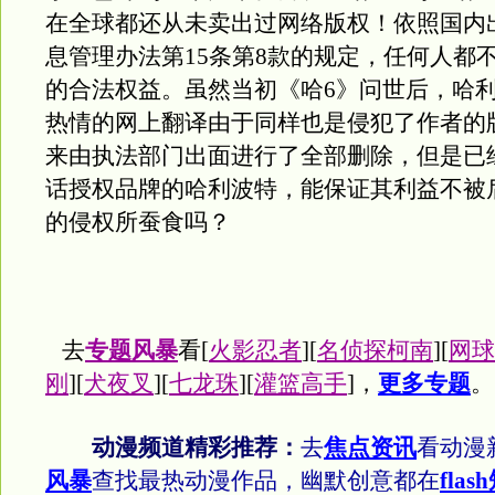
在全球都还从未卖出过网络版权！依照国内
息管理办法第15条第8款的规定，任何人都
的合法权益。虽然当初《哈6》问世后，哈
热情的网上翻译由于同样也是侵犯了作者的
来由执法部门出面进行了全部删除，但是已
话授权品牌的哈利波特，能保证其利益不被
的侵权所蚕食吗？
去
专题风暴
看[
火影忍者
][
名侦探柯南
][
网球
刚
][
犬夜叉
][
七龙珠
][
灌篮高手
]，
更多专题
。
动漫频道精彩推荐：
去
焦点资讯
看动漫
风暴
查找最热动漫作品，幽默创意都在
flas