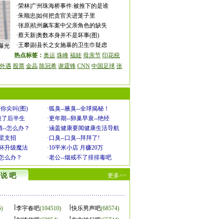
·
荣林
|
广州珠海桥事件:被推下的是谁
·
朱顺忠
|
如何把贪官关进笼子里
·
张原
|
杭州飙车案中父亲角色的缺失
·
蔡天新
|
奥数本身并不是坏事(图)
·
王攀
|
副县长之女施暴的卫生巾疑虑
曝光
热点标签：
奥运
珠峰
福娃
母亲节
印花税
外遇
股票
金晶
陈冠希
谢霆锋
CNN
中国足球
张
你尖叫(图)
·
狐臭--腋臭--全球揭秘！
毁了后半生
·
更年期--卵巢早衰--绝经
--怎么办？
·
涵盖健康要闻健康生活导航
明星支招
·
口臭--口臭--拜拜了!
罩杯升级魔法
·
10平米小店 月赚20万
-怎么办？
·
老公--烟戒不了排排毒吧
说 吧
更多>>
5)
李宇春吧
(104510)
快乐男声吧
(68574)