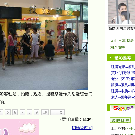
高圆圆同居男友
火炬
日本
赵薇
柏芝
姚明
精彩推荐
·
睡觉减肥--瘦到
·
莫让“打呼噜”
·
老公戒不了烟酒
·
狐臭--腋臭--
·
睡觉--丰胸--
游客驻足，拍照，观看。搜狐动漫作为动漫综合门
·
女人--更年期-
响。
4
5
6
7
8
9
10
下一页
(责任编辑：andy)
说 吧 排 行
[
我来说两句
]
上证指数
(7744