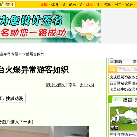
地产
搜狗
新闻
-
体育
-
S
-
娱乐
-
V
-
财经
-
IT
-
汽车
-
房产
-
家居
-
嘉年华专题
>
卡酷展台内外
新
台火爆异常游客如织
央视质疑29岁市
石首网站被黑
篡
[
我来说两句
] [字号：
大
中
小
]
宋美龄牛奶洗澡
源：搜狐动漫
击图片进入下一页]
中学生乘直升机