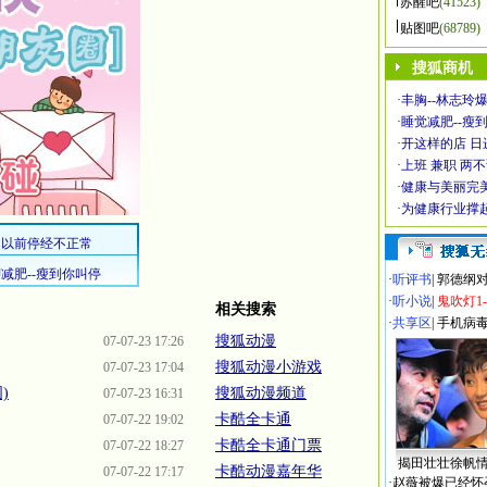
苏醒吧
(41523)
贴图吧
(68789)
搜狐商机
·
丰胸--林志玲
·
睡觉减肥--瘦到
·
开这样的店 日进
·
上班 兼职 两
·
健康与美丽完
·
为健康行业撑
·
听评书
|
郭德纲
·
听小说
|
鬼吹灯1
相关搜索
·
共享区
|
手机病
搜狐动漫
07-07-23 17:26
搜狐动漫小游戏
07-07-23 17:04
)
搜狐动漫频道
07-07-23 16:31
卡酷全卡通
07-07-22 19:02
卡酷全卡通门票
07-07-22 18:27
揭田壮壮徐帆
卡酷动漫嘉年华
07-07-22 17:17
·
赵薇被爆已经怀