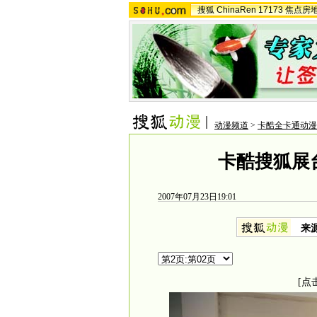
搜狐
ChinaRen
17173
焦点房
动漫频道
>
卡酷全卡通动漫
卡酷搜狐展
2007年07月23日19:01
来
[点