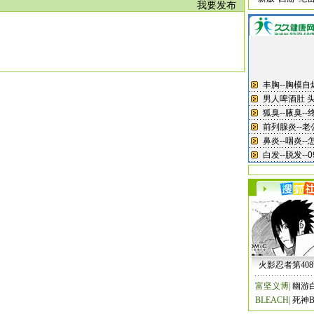
我要发布
火影忍者第40
富坚义博
|
幽游
BLEACH
|
死神B