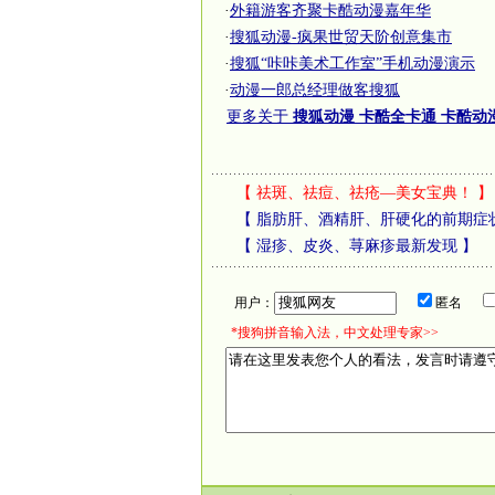
·
外籍游客齐聚卡酷动漫嘉年华
·
搜狐动漫-疯果世贸天阶创意集市
·
搜狐“咔咔美术工作室”手机动漫演示
·
动漫一郎总经理做客搜狐
更多关于
搜狐动漫 卡酷全卡通 卡酷动
【
祛斑、祛痘、祛疮—美女宝典！
】
【
脂肪肝、酒精肝、肝硬化的前期症
【
湿疹、皮炎、荨麻疹最新发现
】
用户：
匿名
*搜狗拼音输入法，中文处理专家>>