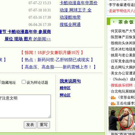
卡酷动漫嘉年华票价
07-07-22 15:23
·
李宇春爆遭母逼
动漫 网球王子 全
07-07-18 10:31
·
圣诞节明信片八
动漫酷地带
07-03-16 17:39
茶 余 饭
搜狐全网通
06-04-26 17:39
·
何炅获地产大亨
漫节 卡酷动漫嘉年华 参展商
·
陈慧琳产后恢复
展位 现场 图片
的新闻>>
·
殷桃街头休闲装
·
范冰冰红地毯
【
惊闻！18岁少女兼职月赚10万
】
·
姚晨与老公素
状
】
【
热点：新药问世-乙肝转阴已成现实
】
·
日军竟拿战俘
【
高血压、高血脂——新药震憾上市！
】
·
盘点网坛大腕
·
美女办公室遭
·
《Nobody》
我来说两句
隐藏地址
设为辩论话题
·
搜狐娱乐招聘
精华区
·
台北电玩展靓丽Sh
辩论区
·
《变形金刚
·
王岳伦爆李
新版“西游”绝