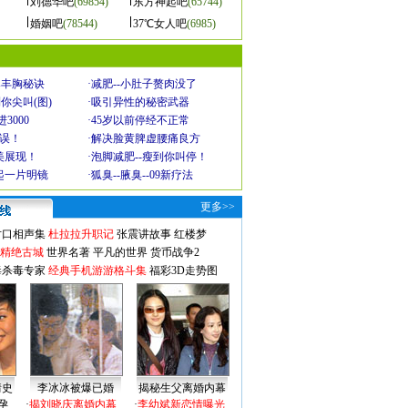
刘德华吧
(69854)
东方神起吧
(65744)
婚姻吧
(78544)
37℃女人吧
(6985)
爆丰胸秘诀
·
减肥--小肚子赘肉没了
你尖叫(图)
·
吸引异性的秘密武器
3000
·
45岁以前停经不正常
不误！
·
解决脸黄脾虚腰痛良方
美展现！
·
泡脚减肥--瘦到你叫停！
起一片明镜
·
狐臭--腋臭--09新疗法
更多>>
对口相声集
杜拉拉升职记
张震讲故事
红楼梦
-精绝古城
世界名著
平凡的世界
货币战争2
毒杀毒专家
经典手机游游格斗集
福彩3D走势图
情史
李冰冰被爆已婚
揭秘生父离婚内幕
孕
·
揭刘晓庆离婚内幕
·
李幼斌新恋情曝光