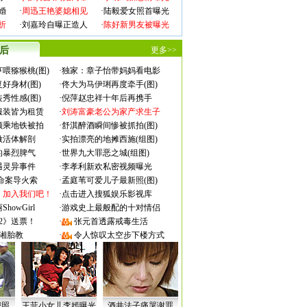
婚
·
周迅王艳婆媳相见
·
陆毅爱女照首曝光
折
·
刘嘉玲自曝正造人
·
陈好新男友被曝光
 后
更多>>
喂猕猴桃(图)
·
独家：章子怡带妈妈看电影
好身材(图)
·
佟大为马伊琍再度牵手(图)
秀性感(图)
·
倪萍赵忠祥十年后再携手
服装皆为租赁
·
刘涛富豪老公为家产求生子
颜乘地铁被拍
·
舒淇醉酒瞬间惨被抓拍(图)
做活体解剖
·
实拍漂亮的地摊西施(组图)
的暴烈脾气
·
世界九大罪恶之城(组图)
遇灵异事件
·
李孝利新欢私密视频曝光
成命案导火索
·
孟庭苇可爱儿子最新照(图)
：加入我们吧！
·
点击进入搜狐娱乐影视库
owGirl
·
游戏史上最般配的十对情侣
2》送票！
·
张元首透露戒毒生活
湘胎教
·
令人惊叹太空步下楼方式
密照
王菲小女儿李嫣曝光
酒井法子痛哭谢罪