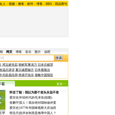
女人
-
视频
-
播客
-
邮件
-
博客
-
BBS
-
我说两句
闻
网页
博客
音乐
图片
说吧
长
邓玉娇失踪
朝鲜军事演习
日本兵赎罪
改温总讲话
夏日减肥秘方
日本瘦脸法
中共卧底结局
慈禧不快乐
侵略中国报告
更多>>
·
怀念丁聪：我以为那个老头永远不老
·
爱历史
|
年轻时代的毛泽东(组图)
·
曾鹏宇
|
雷人！我在绝对唱响做评委
·
爱历史
|
1977年华国锋视察大庆油田
上学
·
韩浩月
|
批评余秋雨是侮辱中国人？