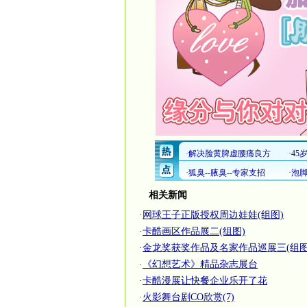
相关新闻
·
网球王子正版授权周边娃娃(组图)
·
卡酷画区作品展二(组图)
·
金龙奖获奖作品及名家作品巡展三(组图
·
《幻想艺术》精品杂志展台
·
卡酷漫展让快餐企业乐开了花
·
火影舞台剧CO欣赏(7)