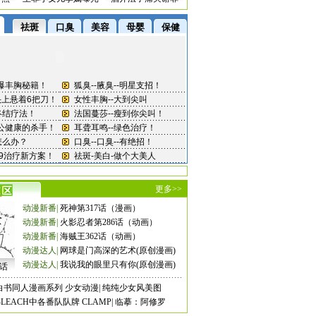
更多>>
动漫新番
|
死神第317话（漫画）
动漫新番
|
火影忍者第286话（动画）
动漫新番
|
海贼王362话（动画）
动漫达人
|
网球是门高深的艺术(原创漫画)
动漫达人
|
我说我的眼里只有你(原创漫画)
8话
白书同人漫画系列
少女动漫
|
纯纯少女风美图
LEACH中各番队队牌
CLAMP
|
临摹：阿修罗