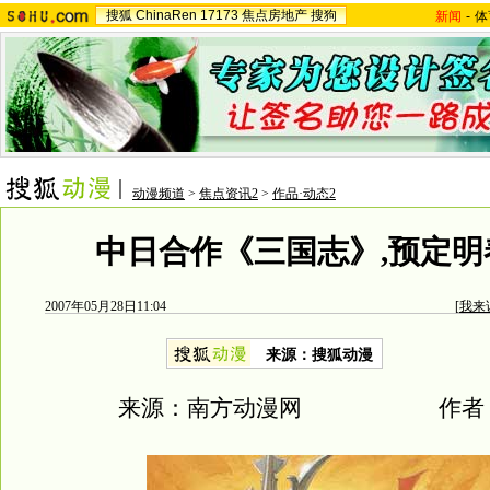
搜狐
ChinaRen
17173
焦点房地产
搜狗
新闻
-
体
动漫频道
>
焦点资讯2
>
作品·动态2
中日合作《三国志》,预定明
2007年05月28日11:04
[
我来
来源：搜狐动漫
来源：南方动漫网 作者