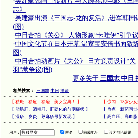
·
吴建豪韩国宣传新片 与大腕共演电影《三
志》
·
吴建豪出演《三国志-龙的复活》,进军韩国
(图)
·
中日合拍《关公》 人物形象“卡哇伊”引争
·
中国文化节在日本开幕 温家宝安倍书面致辞
图)
·
中日合拍动画片《关公》 日方负责设计“关
羽”惹争议(图)
更多关于
三国志 中日 
相关搜索：
三国志
中日
播放
【
祛斑、祛痘、祛疮—美女宝典！
】
【
惊闻！18岁少女
【
脂肪肝、酒精肝、肝硬化的前期症状
】
【
热点：新药问世
【
湿疹、皮炎、荨麻疹最新发现
】
【
高血压、高血脂
用户：
匿名
隐藏地址
设为辩论话题